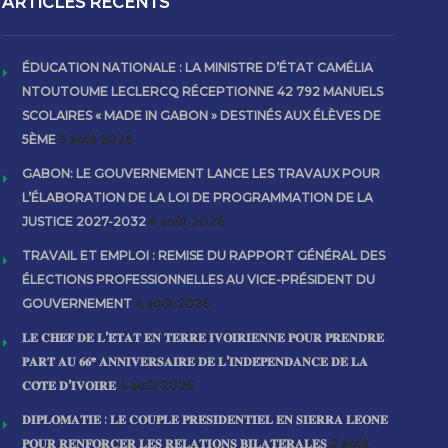
ARTICLES RECENTS
ÉDUCATION NATIONALE : LA MINISTRE D’ÉTAT CAMÉLIA
NTOUTOUME LECLERCQ RÉCEPTIONNE 42 792 MANUELS
SCOLAIRES « MADE IN GABON » DESTINÉS AUX ÉLÈVES DE
5ÈME
5 août 2026
GABON: LE GOUVERNEMENT LANCE LES TRAVAUX POUR
L’ÉLABORATION DE LA LOI DE PROGRAMMATION DE LA
JUSTICE 2027-2032
4 août 2026
TRAVAIL ET EMPLOI : REMISE DU RAPPORT GÉNÉRAL DES
ÉLECTIONS PROFESSIONNELLES AU VICE-PRÉSIDENT DU
GOUVERNEMENT
4 août 2026
𝐋𝐄 𝐂𝐇𝐄𝐅 𝐃𝐄 𝐋’𝐄́𝐓𝐀𝐓 𝐄𝐍 𝐓𝐄𝐑𝐑𝐄 𝐈𝐕𝐎𝐈𝐑𝐈𝐄𝐍𝐍𝐄 𝐏𝐎𝐔𝐑 𝐏𝐑𝐄𝐍𝐃𝐑𝐄
𝐏𝐀𝐑𝐓 𝐀𝐔 𝟔𝟔ᵉ 𝐀𝐍𝐍𝐈𝐕𝐄𝐑𝐒𝐀𝐈𝐑𝐄 𝐃𝐄 𝐋’𝐈𝐍𝐃𝐄́𝐏𝐄𝐍𝐃𝐀𝐍𝐂𝐄 𝐃𝐄 𝐋𝐀
𝐂𝐎̂𝐓𝐄 𝐃’𝐈𝐕𝐎𝐈𝐑𝐄
4 août 2026
𝐃𝐈𝐏𝐋𝐎𝐌𝐀𝐓𝐈𝐄 : 𝐋𝐄 𝐂𝐎𝐔𝐏𝐋𝐄 𝐏𝐑𝐄́𝐒𝐈𝐃𝐄𝐍𝐓𝐈𝐄𝐋 𝐄𝐍 𝐒𝐈𝐄𝐑𝐑𝐀 𝐋𝐄𝐎𝐍𝐄
𝐏𝐎𝐔𝐑 𝐑𝐄𝐍𝐅𝐎𝐑𝐂𝐄𝐑 𝐋𝐄𝐒 𝐑𝐄𝐋𝐀𝐓𝐈𝐎𝐍𝐒 𝐁𝐈𝐋𝐀𝐓𝐄́𝐑𝐀𝐋𝐄𝐒
2 août