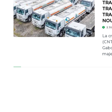
TRA
TRA
TRA
NOU
2 JU
La c
(CNT
Gabo
maje