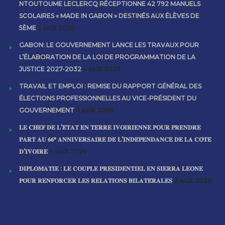
NTOUTOUME LECLERCQ RÉCEPTIONNE 42 792 MANUELS
SCOLAIRES « MADE IN GABON » DESTINÉS AUX ÉLÈVES DE
5ÈME
5 août 2026
GABON: LE GOUVERNEMENT LANCE LES TRAVAUX POUR
L’ÉLABORATION DE LA LOI DE PROGRAMMATION DE LA
JUSTICE 2027-2032
4 août 2026
TRAVAIL ET EMPLOI : REMISE DU RAPPORT GÉNÉRAL DES
ÉLECTIONS PROFESSIONNELLES AU VICE-PRÉSIDENT DU
GOUVERNEMENT
4 août 2026
𝐋𝐄 𝐂𝐇𝐄𝐅 𝐃𝐄 𝐋’𝐄́𝐓𝐀𝐓 𝐄𝐍 𝐓𝐄𝐑𝐑𝐄 𝐈𝐕𝐎𝐈𝐑𝐈𝐄𝐍𝐍𝐄 𝐏𝐎𝐔𝐑 𝐏𝐑𝐄𝐍𝐃𝐑𝐄
𝐏𝐀𝐑𝐓 𝐀𝐔 𝟔𝟔ᵉ 𝐀𝐍𝐍𝐈𝐕𝐄𝐑𝐒𝐀𝐈𝐑𝐄 𝐃𝐄 𝐋’𝐈𝐍𝐃𝐄́𝐏𝐄𝐍𝐃𝐀𝐍𝐂𝐄 𝐃𝐄 𝐋𝐀 𝐂𝐎̂𝐓𝐄
𝐃’𝐈𝐕𝐎𝐈𝐑𝐄
4 août 2026
𝐃𝐈𝐏𝐋𝐎𝐌𝐀𝐓𝐈𝐄 : 𝐋𝐄 𝐂𝐎𝐔𝐏𝐋𝐄 𝐏𝐑𝐄́𝐒𝐈𝐃𝐄𝐍𝐓𝐈𝐄𝐋 𝐄𝐍 𝐒𝐈𝐄𝐑𝐑𝐀 𝐋𝐄𝐎𝐍𝐄
𝐏𝐎𝐔𝐑 𝐑𝐄𝐍𝐅𝐎𝐑𝐂𝐄𝐑 𝐋𝐄𝐒 𝐑𝐄𝐋𝐀𝐓𝐈𝐎𝐍𝐒 𝐁𝐈𝐋𝐀𝐓𝐄́𝐑𝐀𝐋𝐄𝐒
2 août 2026