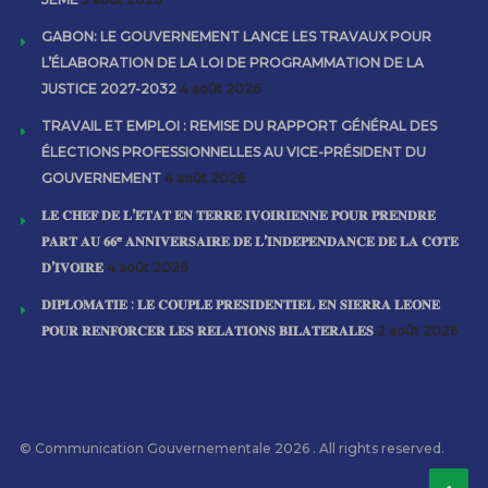
GABON: LE GOUVERNEMENT LANCE LES TRAVAUX POUR
L’ÉLABORATION DE LA LOI DE PROGRAMMATION DE LA
JUSTICE 2027-2032
4 août 2026
TRAVAIL ET EMPLOI : REMISE DU RAPPORT GÉNÉRAL DES
ÉLECTIONS PROFESSIONNELLES AU VICE-PRÉSIDENT DU
GOUVERNEMENT
4 août 2026
𝐋𝐄 𝐂𝐇𝐄𝐅 𝐃𝐄 𝐋’𝐄́𝐓𝐀𝐓 𝐄𝐍 𝐓𝐄𝐑𝐑𝐄 𝐈𝐕𝐎𝐈𝐑𝐈𝐄𝐍𝐍𝐄 𝐏𝐎𝐔𝐑 𝐏𝐑𝐄𝐍𝐃𝐑𝐄
𝐏𝐀𝐑𝐓 𝐀𝐔 𝟔𝟔ᵉ 𝐀𝐍𝐍𝐈𝐕𝐄𝐑𝐒𝐀𝐈𝐑𝐄 𝐃𝐄 𝐋’𝐈𝐍𝐃𝐄́𝐏𝐄𝐍𝐃𝐀𝐍𝐂𝐄 𝐃𝐄 𝐋𝐀 𝐂𝐎̂𝐓𝐄
𝐃’𝐈𝐕𝐎𝐈𝐑𝐄
4 août 2026
𝐃𝐈𝐏𝐋𝐎𝐌𝐀𝐓𝐈𝐄 : 𝐋𝐄 𝐂𝐎𝐔𝐏𝐋𝐄 𝐏𝐑𝐄́𝐒𝐈𝐃𝐄𝐍𝐓𝐈𝐄𝐋 𝐄𝐍 𝐒𝐈𝐄𝐑𝐑𝐀 𝐋𝐄𝐎𝐍𝐄
𝐏𝐎𝐔𝐑 𝐑𝐄𝐍𝐅𝐎𝐑𝐂𝐄𝐑 𝐋𝐄𝐒 𝐑𝐄𝐋𝐀𝐓𝐈𝐎𝐍𝐒 𝐁𝐈𝐋𝐀𝐓𝐄́𝐑𝐀𝐋𝐄𝐒
2 août 2026
© Communication Gouvernementale 2026 . All rights reserved.