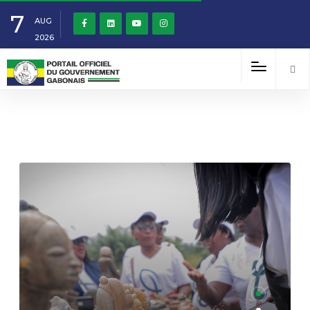
7
AUG
2026