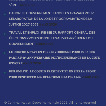
5ÈME
5 août 2026
GABON: LE GOUVERNEMENT LANCE LES TRAVAUX POUR
L’ÉLABORATION DE LA LOI DE PROGRAMMATION DE LA
JUSTICE 2027-2032
4 août 2026
TRAVAIL ET EMPLOI : REMISE DU RAPPORT GÉNÉRAL DES
ÉLECTIONS PROFESSIONNELLES AU VICE-PRÉSIDENT DU
GOUVERNEMENT
4 août 2026
𝐋𝐄 𝐂𝐇𝐄𝐅 𝐃𝐄 𝐋’𝐄́𝐓𝐀𝐓 𝐄𝐍 𝐓𝐄𝐑𝐑𝐄 𝐈𝐕𝐎𝐈𝐑𝐈𝐄𝐍𝐍𝐄 𝐏𝐎𝐔𝐑 𝐏𝐑𝐄𝐍𝐃𝐑𝐄
𝐏𝐀𝐑𝐓 𝐀𝐔 𝟔𝟔ᵉ 𝐀𝐍𝐍𝐈𝐕𝐄𝐑𝐒𝐀𝐈𝐑𝐄 𝐃𝐄 𝐋’𝐈𝐍𝐃𝐄́𝐏𝐄𝐍𝐃𝐀𝐍𝐂𝐄 𝐃𝐄 𝐋𝐀 𝐂𝐎̂𝐓𝐄
𝐃’𝐈𝐕𝐎𝐈𝐑𝐄
4 août 2026
𝐃𝐈𝐏𝐋𝐎𝐌𝐀𝐓𝐈𝐄 : 𝐋𝐄 𝐂𝐎𝐔𝐏𝐋𝐄 𝐏𝐑𝐄́𝐒𝐈𝐃𝐄𝐍𝐓𝐈𝐄𝐋 𝐄𝐍 𝐒𝐈𝐄𝐑𝐑𝐀 𝐋𝐄𝐎𝐍𝐄
𝐏𝐎𝐔𝐑 𝐑𝐄𝐍𝐅𝐎𝐑𝐂𝐄𝐑 𝐋𝐄𝐒 𝐑𝐄𝐋𝐀𝐓𝐈𝐎𝐍𝐒 𝐁𝐈𝐋𝐀𝐓𝐄́𝐑𝐀𝐋𝐄𝐒
2 août 2026
© Communication Gouvernementale 2026 . All rights reserved.