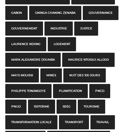
GABON
GNINGA CHANING ZENABA
GOUVERNANCE
GOUVERNEMENT
INDUSTRIE
JUSTICE
LAURENCE NDONG
LOGEMENT
MARK ALEXANDRE DOUMBA
MAURICE NTOSSUI ALLOGO
MAYS MOUISSI
MINES
NUIT DES 100 JOURS
PHILIPPE TONANGOYE
PLANIFICATION
PNCD
PNUD
REFORME
SEEG
TOURISME
TRANSFORMATION LOCALE
TRANSPORT
TRAVAIL