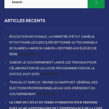
ARTICLES RECENTS
ÉDUCATION NATIONALE : LA MINISTRE D’ÉTAT CAMÉLIA
NTOUTOUME LECLERCQ RÉCEPTIONNE 42 792 MANUELS
SCOLAIRES « MADE IN GABON » DESTINÉS AUX ÉLÈVES DE
5ÈME
5 août 2026
GABON: LE GOUVERNEMENT LANCE LES TRAVAUX POUR
L’ÉLABORATION DE LA LOI DE PROGRAMMATION DE LA
JUSTICE 2027-2032
4 août 2026
TRAVAIL ET EMPLOI : REMISE DU RAPPORT GÉNÉRAL DES
ÉLECTIONS PROFESSIONNELLES AU VICE-PRÉSIDENT DU
GOUVERNEMENT
4 août 2026
𝐋𝐄 𝐂𝐇𝐄𝐅 𝐃𝐄 𝐋’𝐄́𝐓𝐀𝐓 𝐄𝐍 𝐓𝐄𝐑𝐑𝐄 𝐈𝐕𝐎𝐈𝐑𝐈𝐄𝐍𝐍𝐄 𝐏𝐎𝐔𝐑 𝐏𝐑𝐄𝐍𝐃𝐑𝐄
𝐏𝐀𝐑𝐓 𝐀𝐔 𝟔𝟔ᵉ 𝐀𝐍𝐍𝐈𝐕𝐄𝐑𝐒𝐀𝐈𝐑𝐄 𝐃𝐄 𝐋’𝐈𝐍𝐃𝐄́𝐏𝐄𝐍𝐃𝐀𝐍𝐂𝐄 𝐃𝐄 𝐋𝐀 𝐂𝐎̂𝐓𝐄