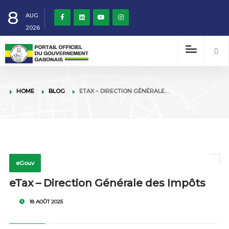
8
AUG
2026
HOME
BLOG
ETAX – DIRECTION GÉNÉRALE…
eGouv
eTax – Direction Générale des Impôts
18 AOÛT 2025