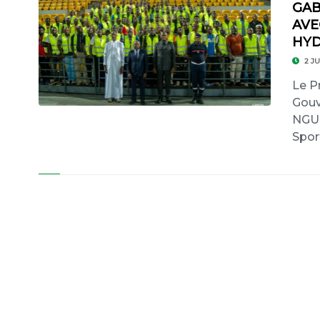
GAB
AVE
HY
2 JU
Le P
Gouv
NGUE
Spor