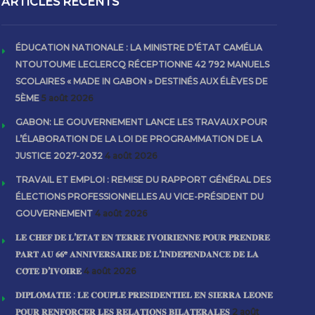
ARTICLES RECENTS
ÉDUCATION NATIONALE : LA MINISTRE D’ÉTAT CAMÉLIA
NTOUTOUME LECLERCQ RÉCEPTIONNE 42 792 MANUELS
SCOLAIRES « MADE IN GABON » DESTINÉS AUX ÉLÈVES DE
5ÈME
5 août 2026
GABON: LE GOUVERNEMENT LANCE LES TRAVAUX POUR
L’ÉLABORATION DE LA LOI DE PROGRAMMATION DE LA
JUSTICE 2027-2032
4 août 2026
TRAVAIL ET EMPLOI : REMISE DU RAPPORT GÉNÉRAL DES
ÉLECTIONS PROFESSIONNELLES AU VICE-PRÉSIDENT DU
GOUVERNEMENT
4 août 2026
𝐋𝐄 𝐂𝐇𝐄𝐅 𝐃𝐄 𝐋’𝐄́𝐓𝐀𝐓 𝐄𝐍 𝐓𝐄𝐑𝐑𝐄 𝐈𝐕𝐎𝐈𝐑𝐈𝐄𝐍𝐍𝐄 𝐏𝐎𝐔𝐑 𝐏𝐑𝐄𝐍𝐃𝐑𝐄
𝐏𝐀𝐑𝐓 𝐀𝐔 𝟔𝟔ᵉ 𝐀𝐍𝐍𝐈𝐕𝐄𝐑𝐒𝐀𝐈𝐑𝐄 𝐃𝐄 𝐋’𝐈𝐍𝐃𝐄́𝐏𝐄𝐍𝐃𝐀𝐍𝐂𝐄 𝐃𝐄 𝐋𝐀
𝐂𝐎̂𝐓𝐄 𝐃’𝐈𝐕𝐎𝐈𝐑𝐄
4 août 2026
𝐃𝐈𝐏𝐋𝐎𝐌𝐀𝐓𝐈𝐄 : 𝐋𝐄 𝐂𝐎𝐔𝐏𝐋𝐄 𝐏𝐑𝐄́𝐒𝐈𝐃𝐄𝐍𝐓𝐈𝐄𝐋 𝐄𝐍 𝐒𝐈𝐄𝐑𝐑𝐀 𝐋𝐄𝐎𝐍𝐄
𝐏𝐎𝐔𝐑 𝐑𝐄𝐍𝐅𝐎𝐑𝐂𝐄𝐑 𝐋𝐄𝐒 𝐑𝐄𝐋𝐀𝐓𝐈𝐎𝐍𝐒 𝐁𝐈𝐋𝐀𝐓𝐄́𝐑𝐀𝐋𝐄𝐒
2 août