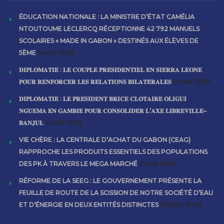
ÉDUCATION NATIONALE : LA MINISTRE D’ÉTAT CAMÉLIA
NTOUTOUME LECLERCQ RÉCEPTIONNE 42 792 MANUELS
SCOLAIRES « MADE IN GABON » DESTINÉS AUX ÉLÈVES DE
5ÈME
5 août 2026
𝐃𝐈𝐏𝐋𝐎𝐌𝐀𝐓𝐈𝐄 : 𝐋𝐄 𝐂𝐎𝐔𝐏𝐋𝐄 𝐏𝐑𝐄́𝐒𝐈𝐃𝐄𝐍𝐓𝐈𝐄𝐋 𝐄𝐍 𝐒𝐈𝐄𝐑𝐑𝐀 𝐋𝐄𝐎𝐍𝐄
𝐏𝐎𝐔𝐑 𝐑𝐄𝐍𝐅𝐎𝐑𝐂𝐄𝐑 𝐋𝐄𝐒 𝐑𝐄𝐋𝐀𝐓𝐈𝐎𝐍𝐒 𝐁𝐈𝐋𝐀𝐓𝐄́𝐑𝐀𝐋𝐄𝐒
2 août 2026
𝐃𝐈𝐏𝐋𝐎𝐌𝐀𝐓𝐈𝐄 : 𝐋𝐄 𝐏𝐑𝐄́𝐒𝐈𝐃𝐄𝐍𝐓 𝐁𝐑𝐈𝐂𝐄 𝐂𝐋𝐎𝐓𝐀𝐈𝐑𝐄 𝐎𝐋𝐈𝐆𝐔𝐈
𝐍𝐆𝐔𝐄𝐌𝐀 𝐄𝐍 𝐆𝐀𝐌𝐁𝐈𝐄 𝐏𝐎𝐔𝐑 𝐂𝐎𝐍𝐒𝐎𝐋𝐈𝐃𝐄𝐑 𝐋’𝐀𝐗𝐄 𝐋𝐈𝐁𝐑𝐄𝐕𝐈𝐋𝐋𝐄–
𝐁𝐀𝐍𝐉𝐔𝐋
2 août 2026
VIE CHÈRE : LA CENTRALE D’ACHAT DU GABON (CEAG)
RAPPROCHE LES PRODUITS ESSENTIELS DES POPULATIONS
DES PK À TRAVERS LE MEGA MARCHÉ
2 août 2026
RÉFORME DE LA SEEG : LE GOUVERNEMENT PRÉSENTE LA
FEUILLE DE ROUTE DE LA SCISSION DE NOTRE SOCIÉTÉ D’EAU
ET D’ÉNERGIE EN DEUX ENTITÉS DISTINCTES
31 juillet 2026