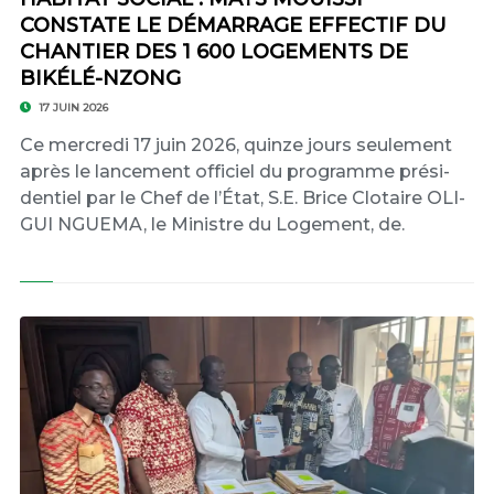
CONSTATE LE DÉMARRAGE EFFECTIF DU
CHANTIER DES 1 600 LOGEMENTS DE
BIKÉLÉ-NZONG
17 JUIN 2026
Ce mercredi 17 jui­n 2026, quin­ze jours se­ule­ment
après le lan­ce­ment of­fi­ciel du pro­gram­me pré­si­
den­tiel par le Chef de l’É­tat, S.E. Brice Clo­taire O­LI­
GUI N­GUE­MA, le Mi­nis­tre du Lo­ge­ment, de.