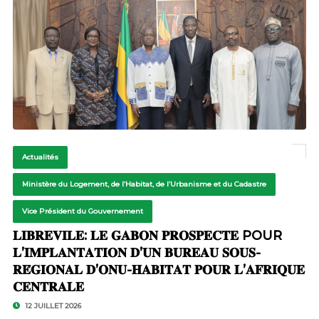
Actualités
Ministère du Logement, de l’Habitat, de l’Urbanisme et du Cadastre
Vice Président du Gouvernement
𝐋𝐈𝐁𝐑𝐄𝐕𝐈𝐋𝐄: 𝐋𝐄 𝐆𝐀𝐁𝐎𝐍 𝐏𝐑𝐎𝐒𝐏𝐄𝐂𝐓𝐄 POUR
𝐋’𝐈𝐌𝐏𝐋𝐀𝐍𝐓𝐀𝐓𝐈𝐎𝐍 𝐃’𝐔𝐍 𝐁𝐔𝐑𝐄𝐀𝐔 𝐒𝐎𝐔𝐒-
𝐑𝐄́𝐆𝐈𝐎𝐍𝐀𝐋 𝐃’𝐎𝐍𝐔-𝐇𝐀𝐁𝐈𝐓𝐀𝐓 𝐏𝐎𝐔𝐑 𝐋’𝐀𝐅𝐑𝐈𝐐𝐔𝐄
𝐂𝐄𝐍𝐓𝐑𝐀𝐋𝐄
12 JUILLET 2026