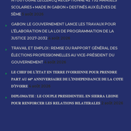
NTOUTOUME LECLERCQ RÉCEPTIONNE 42 792 MANUELS
SCOLAIRES « MADE IN GABON » DESTINÉS AUX ÉLÈVES DE
5ÈME
5 août 2026
GABON: LE GOUVERNEMENT LANCE LES TRAVAUX POUR
L’ÉLABORATION DE LA LOI DE PROGRAMMATION DE LA
JUSTICE 2027-2032
4 août 2026
TRAVAIL ET EMPLOI : REMISE DU RAPPORT GÉNÉRAL DES
ÉLECTIONS PROFESSIONNELLES AU VICE-PRÉSIDENT DU
GOUVERNEMENT
4 août 2026
𝐋𝐄 𝐂𝐇𝐄𝐅 𝐃𝐄 𝐋’𝐄́𝐓𝐀𝐓 𝐄𝐍 𝐓𝐄𝐑𝐑𝐄 𝐈𝐕𝐎𝐈𝐑𝐈𝐄𝐍𝐍𝐄 𝐏𝐎𝐔𝐑 𝐏𝐑𝐄𝐍𝐃𝐑𝐄
𝐏𝐀𝐑𝐓 𝐀𝐔 𝟔𝟔ᵉ 𝐀𝐍𝐍𝐈𝐕𝐄𝐑𝐒𝐀𝐈𝐑𝐄 𝐃𝐄 𝐋’𝐈𝐍𝐃𝐄́𝐏𝐄𝐍𝐃𝐀𝐍𝐂𝐄 𝐃𝐄 𝐋𝐀 𝐂𝐎̂𝐓𝐄
𝐃’𝐈𝐕𝐎𝐈𝐑𝐄
4 août 2026
𝐃𝐈𝐏𝐋𝐎𝐌𝐀𝐓𝐈𝐄 : 𝐋𝐄 𝐂𝐎𝐔𝐏𝐋𝐄 𝐏𝐑𝐄́𝐒𝐈𝐃𝐄𝐍𝐓𝐈𝐄𝐋 𝐄𝐍 𝐒𝐈𝐄𝐑𝐑𝐀 𝐋𝐄𝐎𝐍𝐄
𝐏𝐎𝐔𝐑 𝐑𝐄𝐍𝐅𝐎𝐑𝐂𝐄𝐑 𝐋𝐄𝐒 𝐑𝐄𝐋𝐀𝐓𝐈𝐎𝐍𝐒 𝐁𝐈𝐋𝐀𝐓𝐄́𝐑𝐀𝐋𝐄𝐒
2 août 2026