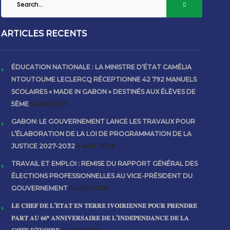
ARTICLES RECENTS
ÉDUCATION NATIONALE : LA MINISTRE D’ÉTAT CAMÉLIA
NTOUTOUME LECLERCQ RÉCEPTIONNE 42 792 MANUELS
SCOLAIRES « MADE IN GABON » DESTINÉS AUX ÉLÈVES DE
5ÈME
5 août 2026
GABON: LE GOUVERNEMENT LANCE LES TRAVAUX POUR
L’ÉLABORATION DE LA LOI DE PROGRAMMATION DE LA
JUSTICE 2027-2032
4 août 2026
TRAVAIL ET EMPLOI : REMISE DU RAPPORT GÉNÉRAL DES
ÉLECTIONS PROFESSIONNELLES AU VICE-PRÉSIDENT DU
GOUVERNEMENT
4 août 2026
𝐋𝐄 𝐂𝐇𝐄𝐅 𝐃𝐄 𝐋’𝐄́𝐓𝐀𝐓 𝐄𝐍 𝐓𝐄𝐑𝐑𝐄 𝐈𝐕𝐎𝐈𝐑𝐈𝐄𝐍𝐍𝐄 𝐏𝐎𝐔𝐑 𝐏𝐑𝐄𝐍𝐃𝐑𝐄
𝐏𝐀𝐑𝐓 𝐀𝐔 𝟔𝟔ᵉ 𝐀𝐍𝐍𝐈𝐕𝐄𝐑𝐒𝐀𝐈𝐑𝐄 𝐃𝐄 𝐋’𝐈𝐍𝐃𝐄́𝐏𝐄𝐍𝐃𝐀𝐍𝐂𝐄 𝐃𝐄 𝐋𝐀