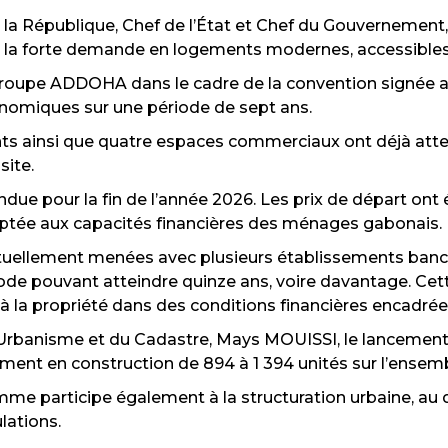
 de la République, Chef de l’État et Chef du Gouverneme
à la forte demande en logements modernes, accessibles
roupe ADDOHA dans le cadre de la convention signée avec 
nomiques sur une période de sept ans.
nts ainsi que quatre espaces commerciaux ont déjà atte
site.
ue pour la fin de l’année 2026. Les prix de départ ont é
ptée aux capacités financières des ménages gabonais.
ctuellement menées avec plusieurs établissements banc
de pouvant atteindre quinze ans, voire davantage. Cett
la propriété dans des conditions financières encadrée
e l’Urbanisme et du Cadastre, Mays MOUISSI, le lancem
ent en construction de 894 à 1 394 unités sur l’ensemble
mme participe également à la structuration urbaine, au
lations.