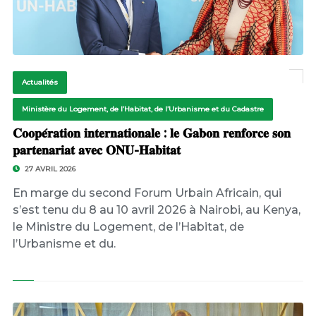
Actualités
Ministère du Logement, de l’Habitat, de l’Urbanisme et du Cadastre
𝐂𝐨𝐨𝐩𝐞́𝐫𝐚𝐭𝐢𝐨𝐧 𝐢𝐧𝐭𝐞𝐫𝐧𝐚𝐭𝐢𝐨𝐧𝐚𝐥𝐞 : 𝐥𝐞 𝐆𝐚𝐛𝐨𝐧 𝐫𝐞𝐧𝐟𝐨𝐫𝐜𝐞 𝐬𝐨𝐧
𝐩𝐚𝐫𝐭𝐞𝐧𝐚𝐫𝐢𝐚𝐭 𝐚𝐯𝐞𝐜 𝐎𝐍𝐔-𝐇𝐚𝐛𝐢𝐭𝐚𝐭
27 AVRIL 2026
En marge du second Forum Urbain Africain, qui
s’est tenu du 8 au 10 avril 2026 à Nairobi, au Kenya,
le Ministre du Logement, de l’Habitat, de
l’Urbanisme et du.