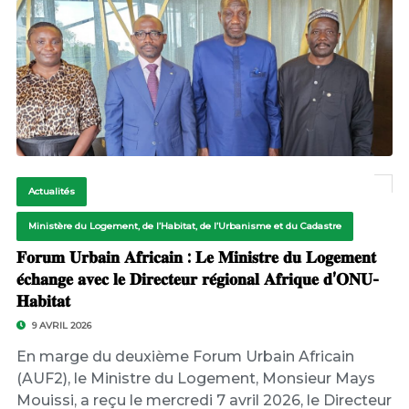
Actualités
Ministère du Logement, de l’Habitat, de l’Urbanisme et du Cadastre
𝐅𝐨𝐫𝐮𝐦 𝐔𝐫𝐛𝐚𝐢𝐧 𝐀𝐟𝐫𝐢𝐜𝐚𝐢𝐧 : 𝐋𝐞 𝐌𝐢𝐧𝐢𝐬𝐭𝐫𝐞 𝐝𝐮 𝐋𝐨𝐠𝐞𝐦𝐞𝐧𝐭
𝐞́𝐜𝐡𝐚𝐧𝐠𝐞 𝐚𝐯𝐞𝐜 𝐥𝐞 𝐃𝐢𝐫𝐞𝐜𝐭𝐞𝐮𝐫 𝐫𝐞́𝐠𝐢𝐨𝐧𝐚𝐥 𝐀𝐟𝐫𝐢𝐪𝐮𝐞 𝐝’𝐎𝐍𝐔-
𝐇𝐚𝐛𝐢𝐭𝐚𝐭
9 AVRIL 2026
En marge du deuxième Forum Urbain Africain
(AUF2), le Ministre du Logement, Monsieur Mays
Mouissi, a reçu le mercredi 7 avril 2026, le Directeur