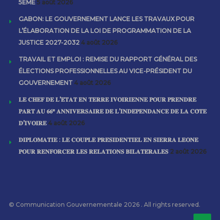
5ÈME
5 août 2026
GABON: LE GOUVERNEMENT LANCE LES TRAVAUX POUR
L’ÉLABORATION DE LA LOI DE PROGRAMMATION DE LA
JUSTICE 2027-2032
4 août 2026
TRAVAIL ET EMPLOI : REMISE DU RAPPORT GÉNÉRAL DES
ÉLECTIONS PROFESSIONNELLES AU VICE-PRÉSIDENT DU
GOUVERNEMENT
4 août 2026
𝐋𝐄 𝐂𝐇𝐄𝐅 𝐃𝐄 𝐋’𝐄́𝐓𝐀𝐓 𝐄𝐍 𝐓𝐄𝐑𝐑𝐄 𝐈𝐕𝐎𝐈𝐑𝐈𝐄𝐍𝐍𝐄 𝐏𝐎𝐔𝐑 𝐏𝐑𝐄𝐍𝐃𝐑𝐄
𝐏𝐀𝐑𝐓 𝐀𝐔 𝟔𝟔ᵉ 𝐀𝐍𝐍𝐈𝐕𝐄𝐑𝐒𝐀𝐈𝐑𝐄 𝐃𝐄 𝐋’𝐈𝐍𝐃𝐄́𝐏𝐄𝐍𝐃𝐀𝐍𝐂𝐄 𝐃𝐄 𝐋𝐀 𝐂𝐎̂𝐓𝐄
𝐃’𝐈𝐕𝐎𝐈𝐑𝐄
4 août 2026
𝐃𝐈𝐏𝐋𝐎𝐌𝐀𝐓𝐈𝐄 : 𝐋𝐄 𝐂𝐎𝐔𝐏𝐋𝐄 𝐏𝐑𝐄́𝐒𝐈𝐃𝐄𝐍𝐓𝐈𝐄𝐋 𝐄𝐍 𝐒𝐈𝐄𝐑𝐑𝐀 𝐋𝐄𝐎𝐍𝐄
𝐏𝐎𝐔𝐑 𝐑𝐄𝐍𝐅𝐎𝐑𝐂𝐄𝐑 𝐋𝐄𝐒 𝐑𝐄𝐋𝐀𝐓𝐈𝐎𝐍𝐒 𝐁𝐈𝐋𝐀𝐓𝐄́𝐑𝐀𝐋𝐄𝐒
2 août 2026
© Communication Gouvernementale 2026 . All rights reserved.