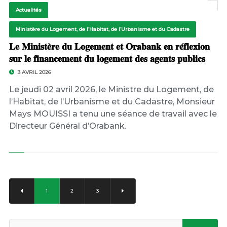
Actualités
Ministère du Logement, de l’Habitat, de l’Urbanisme et du Cadastre
𝐋𝐞 𝐌𝐢𝐧𝐢𝐬𝐭𝐞̀𝐫𝐞 𝐝𝐮 𝐋𝐨𝐠𝐞𝐦𝐞𝐧𝐭 𝐞𝐭 𝐎𝐫𝐚𝐛𝐚𝐧𝐤 𝐞𝐧 𝐫𝐞́𝐟𝐥𝐞𝐱𝐢𝐨𝐧
𝐬𝐮𝐫 𝐥𝐞 𝐟𝐢𝐧𝐚𝐧𝐜𝐞𝐦𝐞𝐧𝐭 𝐝𝐮 𝐥𝐨𝐠𝐞𝐦𝐞𝐧𝐭 𝐝𝐞𝐬 𝐚𝐠𝐞𝐧𝐭𝐬 𝐩𝐮𝐛𝐥𝐢𝐜𝐬
3 AVRIL 2026
Le jeudi 02 avril 2026, le Ministre du Logement, de
l’Habitat, de l’Urbanisme et du Cadastre, Monsieur
Mays MOUISSI a tenu une séance de travail avec le
Directeur Général d’Orabank.
1
2
3