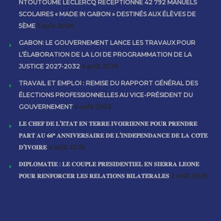
NTOUTOUME LECLERCQ RÉCEPTIONNE 42 792 MANUELS
SCOLAIRES « MADE IN GABON » DESTINÉS AUX ÉLÈVES DE
5ÈME
5 août 2026
GABON: LE GOUVERNEMENT LANCE LES TRAVAUX POUR
L’ÉLABORATION DE LA LOI DE PROGRAMMATION DE LA
JUSTICE 2027-2032
4 août 2026
TRAVAIL ET EMPLOI : REMISE DU RAPPORT GÉNÉRAL DES
ÉLECTIONS PROFESSIONNELLES AU VICE-PRÉSIDENT DU
GOUVERNEMENT
4 août 2026
𝐋𝐄 𝐂𝐇𝐄𝐅 𝐃𝐄 𝐋’𝐄́𝐓𝐀𝐓 𝐄𝐍 𝐓𝐄𝐑𝐑𝐄 𝐈𝐕𝐎𝐈𝐑𝐈𝐄𝐍𝐍𝐄 𝐏𝐎𝐔𝐑 𝐏𝐑𝐄𝐍𝐃𝐑𝐄
𝐏𝐀𝐑𝐓 𝐀𝐔 𝟔𝟔ᵉ 𝐀𝐍𝐍𝐈𝐕𝐄𝐑𝐒𝐀𝐈𝐑𝐄 𝐃𝐄 𝐋’𝐈𝐍𝐃𝐄́𝐏𝐄𝐍𝐃𝐀𝐍𝐂𝐄 𝐃𝐄 𝐋𝐀 𝐂𝐎̂𝐓𝐄
𝐃’𝐈𝐕𝐎𝐈𝐑𝐄
4 août 2026
𝐃𝐈𝐏𝐋𝐎𝐌𝐀𝐓𝐈𝐄 : 𝐋𝐄 𝐂𝐎𝐔𝐏𝐋𝐄 𝐏𝐑𝐄́𝐒𝐈𝐃𝐄𝐍𝐓𝐈𝐄𝐋 𝐄𝐍 𝐒𝐈𝐄𝐑𝐑𝐀 𝐋𝐄𝐎𝐍𝐄
𝐏𝐎𝐔𝐑 𝐑𝐄𝐍𝐅𝐎𝐑𝐂𝐄𝐑 𝐋𝐄𝐒 𝐑𝐄𝐋𝐀𝐓𝐈𝐎𝐍𝐒 𝐁𝐈𝐋𝐀𝐓𝐄́𝐑𝐀𝐋𝐄𝐒
2 août 2026