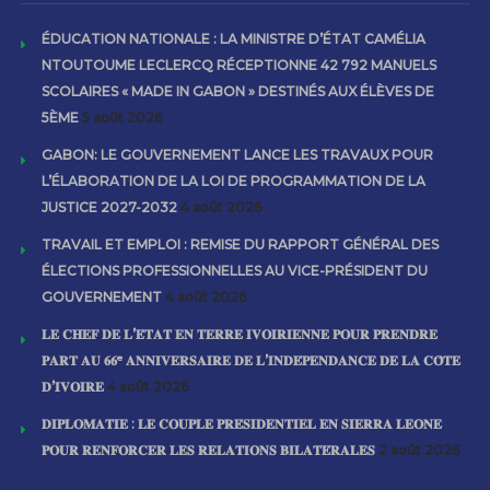
ÉDUCATION NATIONALE : LA MINISTRE D’ÉTAT CAMÉLIA
NTOUTOUME LECLERCQ RÉCEPTIONNE 42 792 MANUELS
SCOLAIRES « MADE IN GABON » DESTINÉS AUX ÉLÈVES DE
5ÈME
5 août 2026
GABON: LE GOUVERNEMENT LANCE LES TRAVAUX POUR
L’ÉLABORATION DE LA LOI DE PROGRAMMATION DE LA
JUSTICE 2027-2032
4 août 2026
TRAVAIL ET EMPLOI : REMISE DU RAPPORT GÉNÉRAL DES
ÉLECTIONS PROFESSIONNELLES AU VICE-PRÉSIDENT DU
GOUVERNEMENT
4 août 2026
𝐋𝐄 𝐂𝐇𝐄𝐅 𝐃𝐄 𝐋’𝐄́𝐓𝐀𝐓 𝐄𝐍 𝐓𝐄𝐑𝐑𝐄 𝐈𝐕𝐎𝐈𝐑𝐈𝐄𝐍𝐍𝐄 𝐏𝐎𝐔𝐑 𝐏𝐑𝐄𝐍𝐃𝐑𝐄
𝐏𝐀𝐑𝐓 𝐀𝐔 𝟔𝟔ᵉ 𝐀𝐍𝐍𝐈𝐕𝐄𝐑𝐒𝐀𝐈𝐑𝐄 𝐃𝐄 𝐋’𝐈𝐍𝐃𝐄́𝐏𝐄𝐍𝐃𝐀𝐍𝐂𝐄 𝐃𝐄 𝐋𝐀 𝐂𝐎̂𝐓𝐄
𝐃’𝐈𝐕𝐎𝐈𝐑𝐄
4 août 2026
𝐃𝐈𝐏𝐋𝐎𝐌𝐀𝐓𝐈𝐄 : 𝐋𝐄 𝐂𝐎𝐔𝐏𝐋𝐄 𝐏𝐑𝐄́𝐒𝐈𝐃𝐄𝐍𝐓𝐈𝐄𝐋 𝐄𝐍 𝐒𝐈𝐄𝐑𝐑𝐀 𝐋𝐄𝐎𝐍𝐄
𝐏𝐎𝐔𝐑 𝐑𝐄𝐍𝐅𝐎𝐑𝐂𝐄𝐑 𝐋𝐄𝐒 𝐑𝐄𝐋𝐀𝐓𝐈𝐎𝐍𝐒 𝐁𝐈𝐋𝐀𝐓𝐄́𝐑𝐀𝐋𝐄𝐒
2 août 2026