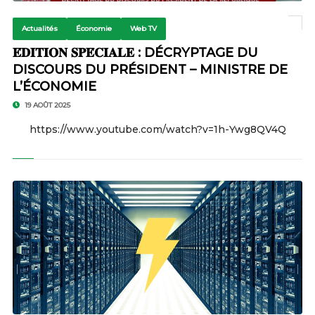
Actualités
Économie
Web TV
𝐄́𝐃𝐈𝐓𝐈𝐎𝐍 𝐒𝐏𝐄́𝐂𝐈𝐀𝐋𝐄 : DÉCRYPTAGE DU
DISCOURS DU PRÉSIDENT – MINISTRE DE
L’ÉCONOMIE
19 AOÛT 2025
https://www.youtube.com/watch?v=1h-Ywg8QV4Q