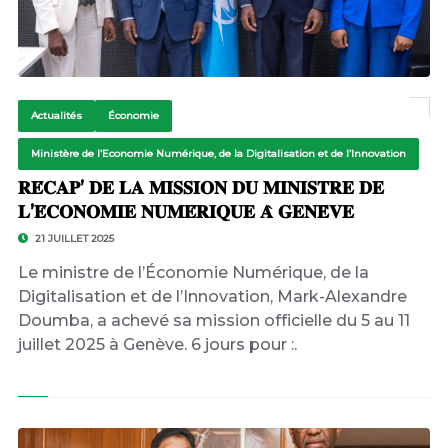
Actualités
Économie
Ministère de l’Economie Numérique, de la Digitalisation et de l’Innovation
𝐑𝐄́𝐂𝐀𝐏’ 𝐃𝐄 𝐋𝐀 𝐌𝐈𝐒𝐒𝐈𝐎𝐍 𝐃𝐔 𝐌𝐈𝐍𝐈𝐒𝐓𝐑𝐄 𝐃𝐄
𝐋’𝐄́𝐂𝐎𝐍𝐎𝐌𝐈𝐄 𝐍𝐔𝐌𝐄́𝐑𝐈𝐐𝐔𝐄 𝐀̀ 𝐆𝐄𝐍𝐄̀𝐕𝐄
21 JUILLET 2025
Le ministre de l’Économie Numérique, de la
Digitalisation et de l’Innovation, Mark-Alexandre
Doumba, a achevé sa mission officielle du 5 au 11
juillet 2025 à Genève. 6 jours pour :.