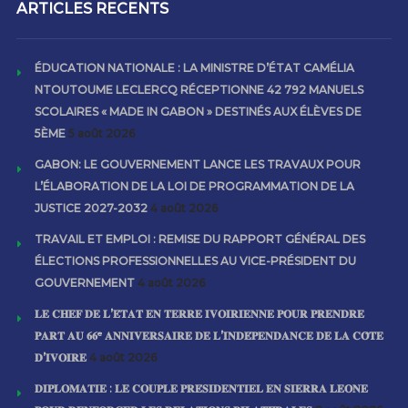
ARTICLES RECENTS
ÉDUCATION NATIONALE : LA MINISTRE D’ÉTAT CAMÉLIA
NTOUTOUME LECLERCQ RÉCEPTIONNE 42 792 MANUELS
SCOLAIRES « MADE IN GABON » DESTINÉS AUX ÉLÈVES DE
5ÈME
5 août 2026
GABON: LE GOUVERNEMENT LANCE LES TRAVAUX POUR
L’ÉLABORATION DE LA LOI DE PROGRAMMATION DE LA
JUSTICE 2027-2032
4 août 2026
TRAVAIL ET EMPLOI : REMISE DU RAPPORT GÉNÉRAL DES
ÉLECTIONS PROFESSIONNELLES AU VICE-PRÉSIDENT DU
GOUVERNEMENT
4 août 2026
𝐋𝐄 𝐂𝐇𝐄𝐅 𝐃𝐄 𝐋’𝐄́𝐓𝐀𝐓 𝐄𝐍 𝐓𝐄𝐑𝐑𝐄 𝐈𝐕𝐎𝐈𝐑𝐈𝐄𝐍𝐍𝐄 𝐏𝐎𝐔𝐑 𝐏𝐑𝐄𝐍𝐃𝐑𝐄
𝐏𝐀𝐑𝐓 𝐀𝐔 𝟔𝟔ᵉ 𝐀𝐍𝐍𝐈𝐕𝐄𝐑𝐒𝐀𝐈𝐑𝐄 𝐃𝐄 𝐋’𝐈𝐍𝐃𝐄́𝐏𝐄𝐍𝐃𝐀𝐍𝐂𝐄 𝐃𝐄 𝐋𝐀 𝐂𝐎̂𝐓𝐄
𝐃’𝐈𝐕𝐎𝐈𝐑𝐄
4 août 2026
𝐃𝐈𝐏𝐋𝐎𝐌𝐀𝐓𝐈𝐄 : 𝐋𝐄 𝐂𝐎𝐔𝐏𝐋𝐄 𝐏𝐑𝐄́𝐒𝐈𝐃𝐄𝐍𝐓𝐈𝐄𝐋 𝐄𝐍 𝐒𝐈𝐄𝐑𝐑𝐀 𝐋𝐄𝐎𝐍𝐄