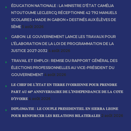
ÉDUCATION NATIONALE : LA MINISTRE D’ÉTAT CAMÉLIA
NTOUTOUME LECLERCQ RÉCEPTIONNE 42 792 MANUELS
SCOLAIRES « MADE IN GABON » DESTINÉS AUX ÉLÈVES DE
5ÈME
5 août 2026
GABON: LE GOUVERNEMENT LANCE LES TRAVAUX POUR
L’ÉLABORATION DE LA LOI DE PROGRAMMATION DE LA
JUSTICE 2027-2032
4 août 2026
TRAVAIL ET EMPLOI : REMISE DU RAPPORT GÉNÉRAL DES
ÉLECTIONS PROFESSIONNELLES AU VICE-PRÉSIDENT DU
GOUVERNEMENT
4 août 2026
𝐋𝐄 𝐂𝐇𝐄𝐅 𝐃𝐄 𝐋’𝐄́𝐓𝐀𝐓 𝐄𝐍 𝐓𝐄𝐑𝐑𝐄 𝐈𝐕𝐎𝐈𝐑𝐈𝐄𝐍𝐍𝐄 𝐏𝐎𝐔𝐑 𝐏𝐑𝐄𝐍𝐃𝐑𝐄
𝐏𝐀𝐑𝐓 𝐀𝐔 𝟔𝟔ᵉ 𝐀𝐍𝐍𝐈𝐕𝐄𝐑𝐒𝐀𝐈𝐑𝐄 𝐃𝐄 𝐋’𝐈𝐍𝐃𝐄́𝐏𝐄𝐍𝐃𝐀𝐍𝐂𝐄 𝐃𝐄 𝐋𝐀 𝐂𝐎̂𝐓𝐄
𝐃’𝐈𝐕𝐎𝐈𝐑𝐄
4 août 2026
𝐃𝐈𝐏𝐋𝐎𝐌𝐀𝐓𝐈𝐄 : 𝐋𝐄 𝐂𝐎𝐔𝐏𝐋𝐄 𝐏𝐑𝐄́𝐒𝐈𝐃𝐄𝐍𝐓𝐈𝐄𝐋 𝐄𝐍 𝐒𝐈𝐄𝐑𝐑𝐀 𝐋𝐄𝐎𝐍𝐄
𝐏𝐎𝐔𝐑 𝐑𝐄𝐍𝐅𝐎𝐑𝐂𝐄𝐑 𝐋𝐄𝐒 𝐑𝐄𝐋𝐀𝐓𝐈𝐎𝐍𝐒 𝐁𝐈𝐋𝐀𝐓𝐄́𝐑𝐀𝐋𝐄𝐒
2 août 2026