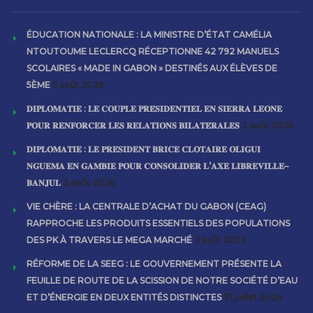
ÉDUCATION NATIONALE : LA MINISTRE D’ÉTAT CAMÉLIA
NTOUTOUME LECLERCQ RÉCEPTIONNE 42 792 MANUELS
SCOLAIRES « MADE IN GABON » DESTINÉS AUX ÉLÈVES DE
5ÈME
5 août 2026
𝐃𝐈𝐏𝐋𝐎𝐌𝐀𝐓𝐈𝐄 : 𝐋𝐄 𝐂𝐎𝐔𝐏𝐋𝐄 𝐏𝐑𝐄́𝐒𝐈𝐃𝐄𝐍𝐓𝐈𝐄𝐋 𝐄𝐍 𝐒𝐈𝐄𝐑𝐑𝐀 𝐋𝐄𝐎𝐍𝐄
𝐏𝐎𝐔𝐑 𝐑𝐄𝐍𝐅𝐎𝐑𝐂𝐄𝐑 𝐋𝐄𝐒 𝐑𝐄𝐋𝐀𝐓𝐈𝐎𝐍𝐒 𝐁𝐈𝐋𝐀𝐓𝐄́𝐑𝐀𝐋𝐄𝐒
2 août 2026
𝐃𝐈𝐏𝐋𝐎𝐌𝐀𝐓𝐈𝐄 : 𝐋𝐄 𝐏𝐑𝐄́𝐒𝐈𝐃𝐄𝐍𝐓 𝐁𝐑𝐈𝐂𝐄 𝐂𝐋𝐎𝐓𝐀𝐈𝐑𝐄 𝐎𝐋𝐈𝐆𝐔𝐈
𝐍𝐆𝐔𝐄𝐌𝐀 𝐄𝐍 𝐆𝐀𝐌𝐁𝐈𝐄 𝐏𝐎𝐔𝐑 𝐂𝐎𝐍𝐒𝐎𝐋𝐈𝐃𝐄𝐑 𝐋’𝐀𝐗𝐄 𝐋𝐈𝐁𝐑𝐄𝐕𝐈𝐋𝐋𝐄–
𝐁𝐀𝐍𝐉𝐔𝐋
2 août 2026
VIE CHÈRE : LA CENTRALE D’ACHAT DU GABON (CEAG)
RAPPROCHE LES PRODUITS ESSENTIELS DES POPULATIONS
DES PK À TRAVERS LE MEGA MARCHÉ
2 août 2026
RÉFORME DE LA SEEG : LE GOUVERNEMENT PRÉSENTE LA
FEUILLE DE ROUTE DE LA SCISSION DE NOTRE SOCIÉTÉ D’EAU
ET D’ÉNERGIE EN DEUX ENTITÉS DISTINCTES
31 juillet 2026