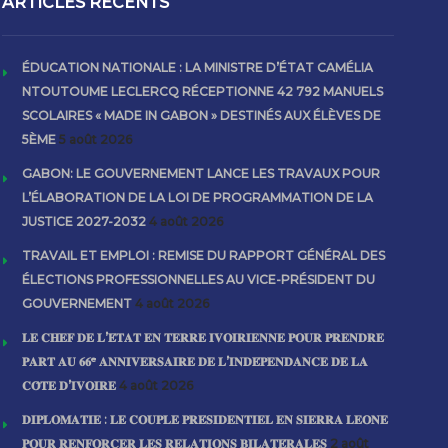
ARTICLES RECENTS
ÉDUCATION NATIONALE : LA MINISTRE D’ÉTAT CAMÉLIA
NTOUTOUME LECLERCQ RÉCEPTIONNE 42 792 MANUELS
SCOLAIRES « MADE IN GABON » DESTINÉS AUX ÉLÈVES DE
5ÈME
5 août 2026
GABON: LE GOUVERNEMENT LANCE LES TRAVAUX POUR
L’ÉLABORATION DE LA LOI DE PROGRAMMATION DE LA
JUSTICE 2027-2032
4 août 2026
TRAVAIL ET EMPLOI : REMISE DU RAPPORT GÉNÉRAL DES
ÉLECTIONS PROFESSIONNELLES AU VICE-PRÉSIDENT DU
GOUVERNEMENT
4 août 2026
𝐋𝐄 𝐂𝐇𝐄𝐅 𝐃𝐄 𝐋’𝐄́𝐓𝐀𝐓 𝐄𝐍 𝐓𝐄𝐑𝐑𝐄 𝐈𝐕𝐎𝐈𝐑𝐈𝐄𝐍𝐍𝐄 𝐏𝐎𝐔𝐑 𝐏𝐑𝐄𝐍𝐃𝐑𝐄
𝐏𝐀𝐑𝐓 𝐀𝐔 𝟔𝟔ᵉ 𝐀𝐍𝐍𝐈𝐕𝐄𝐑𝐒𝐀𝐈𝐑𝐄 𝐃𝐄 𝐋’𝐈𝐍𝐃𝐄́𝐏𝐄𝐍𝐃𝐀𝐍𝐂𝐄 𝐃𝐄 𝐋𝐀
𝐂𝐎̂𝐓𝐄 𝐃’𝐈𝐕𝐎𝐈𝐑𝐄
4 août 2026
𝐃𝐈𝐏𝐋𝐎𝐌𝐀𝐓𝐈𝐄 : 𝐋𝐄 𝐂𝐎𝐔𝐏𝐋𝐄 𝐏𝐑𝐄́𝐒𝐈𝐃𝐄𝐍𝐓𝐈𝐄𝐋 𝐄𝐍 𝐒𝐈𝐄𝐑𝐑𝐀 𝐋𝐄𝐎𝐍𝐄
𝐏𝐎𝐔𝐑 𝐑𝐄𝐍𝐅𝐎𝐑𝐂𝐄𝐑 𝐋𝐄𝐒 𝐑𝐄𝐋𝐀𝐓𝐈𝐎𝐍𝐒 𝐁𝐈𝐋𝐀𝐓𝐄́𝐑𝐀𝐋𝐄𝐒
2 août