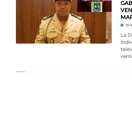
GAB
VEN
MA
29 J
La D
Indi
télév
vent