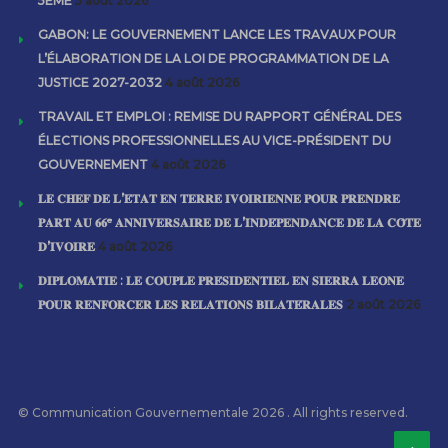
5ÈME
5 août 2026
GABON: LE GOUVERNEMENT LANCE LES TRAVAUX POUR
L’ÉLABORATION DE LA LOI DE PROGRAMMATION DE LA
JUSTICE 2027-2032
4 août 2026
TRAVAIL ET EMPLOI : REMISE DU RAPPORT GÉNÉRAL DES
ÉLECTIONS PROFESSIONNELLES AU VICE-PRÉSIDENT DU
GOUVERNEMENT
4 août 2026
𝐋𝐄 𝐂𝐇𝐄𝐅 𝐃𝐄 𝐋’𝐄́𝐓𝐀𝐓 𝐄𝐍 𝐓𝐄𝐑𝐑𝐄 𝐈𝐕𝐎𝐈𝐑𝐈𝐄𝐍𝐍𝐄 𝐏𝐎𝐔𝐑 𝐏𝐑𝐄𝐍𝐃𝐑𝐄
𝐏𝐀𝐑𝐓 𝐀𝐔 𝟔𝟔ᵉ 𝐀𝐍𝐍𝐈𝐕𝐄𝐑𝐒𝐀𝐈𝐑𝐄 𝐃𝐄 𝐋’𝐈𝐍𝐃𝐄́𝐏𝐄𝐍𝐃𝐀𝐍𝐂𝐄 𝐃𝐄 𝐋𝐀 𝐂𝐎̂𝐓𝐄
𝐃’𝐈𝐕𝐎𝐈𝐑𝐄
4 août 2026
𝐃𝐈𝐏𝐋𝐎𝐌𝐀𝐓𝐈𝐄 : 𝐋𝐄 𝐂𝐎𝐔𝐏𝐋𝐄 𝐏𝐑𝐄́𝐒𝐈𝐃𝐄𝐍𝐓𝐈𝐄𝐋 𝐄𝐍 𝐒𝐈𝐄𝐑𝐑𝐀 𝐋𝐄𝐎𝐍𝐄
𝐏𝐎𝐔𝐑 𝐑𝐄𝐍𝐅𝐎𝐑𝐂𝐄𝐑 𝐋𝐄𝐒 𝐑𝐄𝐋𝐀𝐓𝐈𝐎𝐍𝐒 𝐁𝐈𝐋𝐀𝐓𝐄́𝐑𝐀𝐋𝐄𝐒
2 août 2026
© Communication Gouvernementale 2026 . All rights reserved.