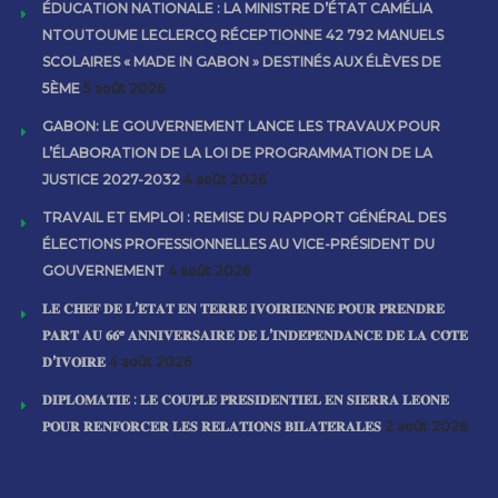
ÉDUCATION NATIONALE : LA MINISTRE D’ÉTAT CAMÉLIA
NTOUTOUME LECLERCQ RÉCEPTIONNE 42 792 MANUELS
SCOLAIRES « MADE IN GABON » DESTINÉS AUX ÉLÈVES DE
5ÈME
5 août 2026
GABON: LE GOUVERNEMENT LANCE LES TRAVAUX POUR
L’ÉLABORATION DE LA LOI DE PROGRAMMATION DE LA
JUSTICE 2027-2032
4 août 2026
TRAVAIL ET EMPLOI : REMISE DU RAPPORT GÉNÉRAL DES
ÉLECTIONS PROFESSIONNELLES AU VICE-PRÉSIDENT DU
GOUVERNEMENT
4 août 2026
𝐋𝐄 𝐂𝐇𝐄𝐅 𝐃𝐄 𝐋’𝐄́𝐓𝐀𝐓 𝐄𝐍 𝐓𝐄𝐑𝐑𝐄 𝐈𝐕𝐎𝐈𝐑𝐈𝐄𝐍𝐍𝐄 𝐏𝐎𝐔𝐑 𝐏𝐑𝐄𝐍𝐃𝐑𝐄
𝐏𝐀𝐑𝐓 𝐀𝐔 𝟔𝟔ᵉ 𝐀𝐍𝐍𝐈𝐕𝐄𝐑𝐒𝐀𝐈𝐑𝐄 𝐃𝐄 𝐋’𝐈𝐍𝐃𝐄́𝐏𝐄𝐍𝐃𝐀𝐍𝐂𝐄 𝐃𝐄 𝐋𝐀 𝐂𝐎̂𝐓𝐄
𝐃’𝐈𝐕𝐎𝐈𝐑𝐄
4 août 2026
𝐃𝐈𝐏𝐋𝐎𝐌𝐀𝐓𝐈𝐄 : 𝐋𝐄 𝐂𝐎𝐔𝐏𝐋𝐄 𝐏𝐑𝐄́𝐒𝐈𝐃𝐄𝐍𝐓𝐈𝐄𝐋 𝐄𝐍 𝐒𝐈𝐄𝐑𝐑𝐀 𝐋𝐄𝐎𝐍𝐄
𝐏𝐎𝐔𝐑 𝐑𝐄𝐍𝐅𝐎𝐑𝐂𝐄𝐑 𝐋𝐄𝐒 𝐑𝐄𝐋𝐀𝐓𝐈𝐎𝐍𝐒 𝐁𝐈𝐋𝐀𝐓𝐄́𝐑𝐀𝐋𝐄𝐒
2 août 2026