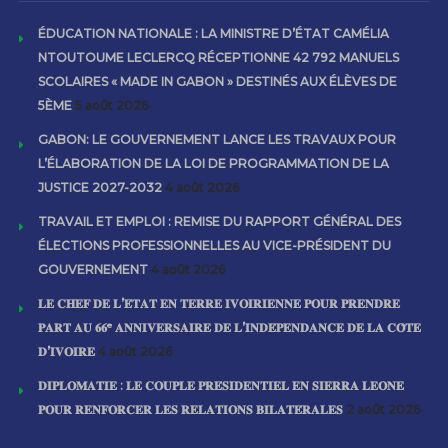
ÉDUCATION NATIONALE : LA MINISTRE D’ÉTAT CAMÉLIA
NTOUTOUME LECLERCQ RÉCEPTIONNE 42 792 MANUELS
SCOLAIRES « MADE IN GABON » DESTINÉS AUX ÉLÈVES DE
5ÈME
5 août 2026
GABON: LE GOUVERNEMENT LANCE LES TRAVAUX POUR
L’ÉLABORATION DE LA LOI DE PROGRAMMATION DE LA
JUSTICE 2027-2032
4 août 2026
TRAVAIL ET EMPLOI : REMISE DU RAPPORT GÉNÉRAL DES
ÉLECTIONS PROFESSIONNELLES AU VICE-PRÉSIDENT DU
GOUVERNEMENT
4 août 2026
𝐋𝐄 𝐂𝐇𝐄𝐅 𝐃𝐄 𝐋’𝐄́𝐓𝐀𝐓 𝐄𝐍 𝐓𝐄𝐑𝐑𝐄 𝐈𝐕𝐎𝐈𝐑𝐈𝐄𝐍𝐍𝐄 𝐏𝐎𝐔𝐑 𝐏𝐑𝐄𝐍𝐃𝐑𝐄
𝐏𝐀𝐑𝐓 𝐀𝐔 𝟔𝟔ᵉ 𝐀𝐍𝐍𝐈𝐕𝐄𝐑𝐒𝐀𝐈𝐑𝐄 𝐃𝐄 𝐋’𝐈𝐍𝐃𝐄́𝐏𝐄𝐍𝐃𝐀𝐍𝐂𝐄 𝐃𝐄 𝐋𝐀 𝐂𝐎̂𝐓𝐄
𝐃’𝐈𝐕𝐎𝐈𝐑𝐄
4 août 2026
𝐃𝐈𝐏𝐋𝐎𝐌𝐀𝐓𝐈𝐄 : 𝐋𝐄 𝐂𝐎𝐔𝐏𝐋𝐄 𝐏𝐑𝐄́𝐒𝐈𝐃𝐄𝐍𝐓𝐈𝐄𝐋 𝐄𝐍 𝐒𝐈𝐄𝐑𝐑𝐀 𝐋𝐄𝐎𝐍𝐄
𝐏𝐎𝐔𝐑 𝐑𝐄𝐍𝐅𝐎𝐑𝐂𝐄𝐑 𝐋𝐄𝐒 𝐑𝐄𝐋𝐀𝐓𝐈𝐎𝐍𝐒 𝐁𝐈𝐋𝐀𝐓𝐄́𝐑𝐀𝐋𝐄𝐒
2 août 2026