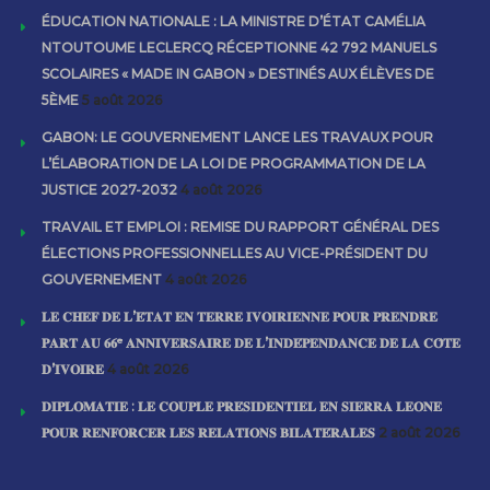
ÉDUCATION NATIONALE : LA MINISTRE D’ÉTAT CAMÉLIA
NTOUTOUME LECLERCQ RÉCEPTIONNE 42 792 MANUELS
SCOLAIRES « MADE IN GABON » DESTINÉS AUX ÉLÈVES DE
5ÈME
5 août 2026
GABON: LE GOUVERNEMENT LANCE LES TRAVAUX POUR
L’ÉLABORATION DE LA LOI DE PROGRAMMATION DE LA
JUSTICE 2027-2032
4 août 2026
TRAVAIL ET EMPLOI : REMISE DU RAPPORT GÉNÉRAL DES
ÉLECTIONS PROFESSIONNELLES AU VICE-PRÉSIDENT DU
GOUVERNEMENT
4 août 2026
𝐋𝐄 𝐂𝐇𝐄𝐅 𝐃𝐄 𝐋’𝐄́𝐓𝐀𝐓 𝐄𝐍 𝐓𝐄𝐑𝐑𝐄 𝐈𝐕𝐎𝐈𝐑𝐈𝐄𝐍𝐍𝐄 𝐏𝐎𝐔𝐑 𝐏𝐑𝐄𝐍𝐃𝐑𝐄
𝐏𝐀𝐑𝐓 𝐀𝐔 𝟔𝟔ᵉ 𝐀𝐍𝐍𝐈𝐕𝐄𝐑𝐒𝐀𝐈𝐑𝐄 𝐃𝐄 𝐋’𝐈𝐍𝐃𝐄́𝐏𝐄𝐍𝐃𝐀𝐍𝐂𝐄 𝐃𝐄 𝐋𝐀 𝐂𝐎̂𝐓𝐄
𝐃’𝐈𝐕𝐎𝐈𝐑𝐄
4 août 2026
𝐃𝐈𝐏𝐋𝐎𝐌𝐀𝐓𝐈𝐄 : 𝐋𝐄 𝐂𝐎𝐔𝐏𝐋𝐄 𝐏𝐑𝐄́𝐒𝐈𝐃𝐄𝐍𝐓𝐈𝐄𝐋 𝐄𝐍 𝐒𝐈𝐄𝐑𝐑𝐀 𝐋𝐄𝐎𝐍𝐄
𝐏𝐎𝐔𝐑 𝐑𝐄𝐍𝐅𝐎𝐑𝐂𝐄𝐑 𝐋𝐄𝐒 𝐑𝐄𝐋𝐀𝐓𝐈𝐎𝐍𝐒 𝐁𝐈𝐋𝐀𝐓𝐄́𝐑𝐀𝐋𝐄𝐒
2 août 2026