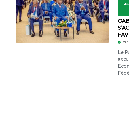
Min
GAB
S’A
FAV
27 J
Le P
accu
Econ
Fédé