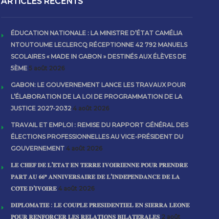
ARTICLES RECENTS
ÉDUCATION NATIONALE : LA MINISTRE D’ÉTAT CAMÉLIA
NTOUTOUME LECLERCQ RÉCEPTIONNE 42 792 MANUELS
SCOLAIRES « MADE IN GABON » DESTINÉS AUX ÉLÈVES DE
5ÈME
5 août 2026
GABON: LE GOUVERNEMENT LANCE LES TRAVAUX POUR
L’ÉLABORATION DE LA LOI DE PROGRAMMATION DE LA
JUSTICE 2027-2032
4 août 2026
TRAVAIL ET EMPLOI : REMISE DU RAPPORT GÉNÉRAL DES
ÉLECTIONS PROFESSIONNELLES AU VICE-PRÉSIDENT DU
GOUVERNEMENT
4 août 2026
𝐋𝐄 𝐂𝐇𝐄𝐅 𝐃𝐄 𝐋’𝐄́𝐓𝐀𝐓 𝐄𝐍 𝐓𝐄𝐑𝐑𝐄 𝐈𝐕𝐎𝐈𝐑𝐈𝐄𝐍𝐍𝐄 𝐏𝐎𝐔𝐑 𝐏𝐑𝐄𝐍𝐃𝐑𝐄
𝐏𝐀𝐑𝐓 𝐀𝐔 𝟔𝟔ᵉ 𝐀𝐍𝐍𝐈𝐕𝐄𝐑𝐒𝐀𝐈𝐑𝐄 𝐃𝐄 𝐋’𝐈𝐍𝐃𝐄́𝐏𝐄𝐍𝐃𝐀𝐍𝐂𝐄 𝐃𝐄 𝐋𝐀
𝐂𝐎̂𝐓𝐄 𝐃’𝐈𝐕𝐎𝐈𝐑𝐄
4 août 2026
𝐃𝐈𝐏𝐋𝐎𝐌𝐀𝐓𝐈𝐄 : 𝐋𝐄 𝐂𝐎𝐔𝐏𝐋𝐄 𝐏𝐑𝐄́𝐒𝐈𝐃𝐄𝐍𝐓𝐈𝐄𝐋 𝐄𝐍 𝐒𝐈𝐄𝐑𝐑𝐀 𝐋𝐄𝐎𝐍𝐄
𝐏𝐎𝐔𝐑 𝐑𝐄𝐍𝐅𝐎𝐑𝐂𝐄𝐑 𝐋𝐄𝐒 𝐑𝐄𝐋𝐀𝐓𝐈𝐎𝐍𝐒 𝐁𝐈𝐋𝐀𝐓𝐄́𝐑𝐀𝐋𝐄𝐒
2 août