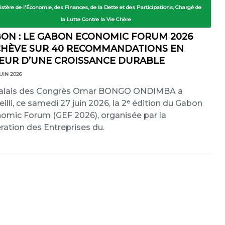
istère de l'Économie, des Finances, de la Dette et des Participations, Chargé de
la Lutte Contre la Vie Chère
ON : LE GABON ECONOMIC FORUM 2026
CHÈVE SUR 40 RECOMMANDATIONS EN
EUR D’UNE CROISSANCE DURABLE
UIN 2026
alais des Congrès Omar BONGO ONDIMBA a
eilli, ce samedi 27 juin 2026, la 2ᵉ édition du Gabon
omic Forum (GEF 2026), organisée par la
ration des Entreprises du.