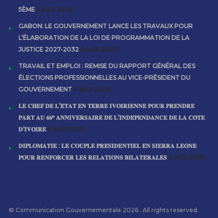
5ÈME
5 août 2026
GABON: LE GOUVERNEMENT LANCE LES TRAVAUX POUR
L’ÉLABORATION DE LA LOI DE PROGRAMMATION DE LA
JUSTICE 2027-2032
4 août 2026
TRAVAIL ET EMPLOI : REMISE DU RAPPORT GÉNÉRAL DES
ÉLECTIONS PROFESSIONNELLES AU VICE-PRÉSIDENT DU
GOUVERNEMENT
4 août 2026
𝐋𝐄 𝐂𝐇𝐄𝐅 𝐃𝐄 𝐋’𝐄́𝐓𝐀𝐓 𝐄𝐍 𝐓𝐄𝐑𝐑𝐄 𝐈𝐕𝐎𝐈𝐑𝐈𝐄𝐍𝐍𝐄 𝐏𝐎𝐔𝐑 𝐏𝐑𝐄𝐍𝐃𝐑𝐄
𝐏𝐀𝐑𝐓 𝐀𝐔 𝟔𝟔ᵉ 𝐀𝐍𝐍𝐈𝐕𝐄𝐑𝐒𝐀𝐈𝐑𝐄 𝐃𝐄 𝐋’𝐈𝐍𝐃𝐄́𝐏𝐄𝐍𝐃𝐀𝐍𝐂𝐄 𝐃𝐄 𝐋𝐀 𝐂𝐎̂𝐓𝐄
𝐃’𝐈𝐕𝐎𝐈𝐑𝐄
4 août 2026
𝐃𝐈𝐏𝐋𝐎𝐌𝐀𝐓𝐈𝐄 : 𝐋𝐄 𝐂𝐎𝐔𝐏𝐋𝐄 𝐏𝐑𝐄́𝐒𝐈𝐃𝐄𝐍𝐓𝐈𝐄𝐋 𝐄𝐍 𝐒𝐈𝐄𝐑𝐑𝐀 𝐋𝐄𝐎𝐍𝐄
𝐏𝐎𝐔𝐑 𝐑𝐄𝐍𝐅𝐎𝐑𝐂𝐄𝐑 𝐋𝐄𝐒 𝐑𝐄𝐋𝐀𝐓𝐈𝐎𝐍𝐒 𝐁𝐈𝐋𝐀𝐓𝐄́𝐑𝐀𝐋𝐄𝐒
2 août 2026
© Communication Gouvernementale 2026 . All rights reserved.