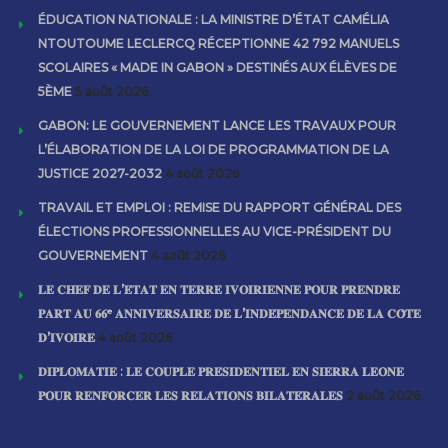
ÉDUCATION NATIONALE : LA MINISTRE D’ÉTAT CAMÉLIA
NTOUTOUME LECLERCQ RÉCEPTIONNE 42 792 MANUELS
SCOLAIRES « MADE IN GABON » DESTINÉS AUX ÉLÈVES DE
5ÈME
5 août 2026
GABON: LE GOUVERNEMENT LANCE LES TRAVAUX POUR
L’ÉLABORATION DE LA LOI DE PROGRAMMATION DE LA
JUSTICE 2027-2032
4 août 2026
TRAVAIL ET EMPLOI : REMISE DU RAPPORT GÉNÉRAL DES
ÉLECTIONS PROFESSIONNELLES AU VICE-PRÉSIDENT DU
GOUVERNEMENT
4 août 2026
𝐋𝐄 𝐂𝐇𝐄𝐅 𝐃𝐄 𝐋’𝐄́𝐓𝐀𝐓 𝐄𝐍 𝐓𝐄𝐑𝐑𝐄 𝐈𝐕𝐎𝐈𝐑𝐈𝐄𝐍𝐍𝐄 𝐏𝐎𝐔𝐑 𝐏𝐑𝐄𝐍𝐃𝐑𝐄
𝐏𝐀𝐑𝐓 𝐀𝐔 𝟔𝟔ᵉ 𝐀𝐍𝐍𝐈𝐕𝐄𝐑𝐒𝐀𝐈𝐑𝐄 𝐃𝐄 𝐋’𝐈𝐍𝐃𝐄́𝐏𝐄𝐍𝐃𝐀𝐍𝐂𝐄 𝐃𝐄 𝐋𝐀 𝐂𝐎̂𝐓𝐄
𝐃’𝐈𝐕𝐎𝐈𝐑𝐄
4 août 2026
𝐃𝐈𝐏𝐋𝐎𝐌𝐀𝐓𝐈𝐄 : 𝐋𝐄 𝐂𝐎𝐔𝐏𝐋𝐄 𝐏𝐑𝐄́𝐒𝐈𝐃𝐄𝐍𝐓𝐈𝐄𝐋 𝐄𝐍 𝐒𝐈𝐄𝐑𝐑𝐀 𝐋𝐄𝐎𝐍𝐄
𝐏𝐎𝐔𝐑 𝐑𝐄𝐍𝐅𝐎𝐑𝐂𝐄𝐑 𝐋𝐄𝐒 𝐑𝐄𝐋𝐀𝐓𝐈𝐎𝐍𝐒 𝐁𝐈𝐋𝐀𝐓𝐄́𝐑𝐀𝐋𝐄𝐒
2 août 2026