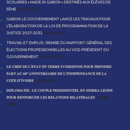
SCOLAIRES « MADE IN GABON » DESTINÉS AUX ÉLÈVES DE
5ÈME
5 août 2026
GABON: LE GOUVERNEMENT LANCE LES TRAVAUX POUR
L’ÉLABORATION DE LA LOI DE PROGRAMMATION DE LA
JUSTICE 2027-2032
4 août 2026
TRAVAIL ET EMPLOI : REMISE DU RAPPORT GÉNÉRAL DES
ÉLECTIONS PROFESSIONNELLES AU VICE-PRÉSIDENT DU
GOUVERNEMENT
4 août 2026
𝐋𝐄 𝐂𝐇𝐄𝐅 𝐃𝐄 𝐋’𝐄́𝐓𝐀𝐓 𝐄𝐍 𝐓𝐄𝐑𝐑𝐄 𝐈𝐕𝐎𝐈𝐑𝐈𝐄𝐍𝐍𝐄 𝐏𝐎𝐔𝐑 𝐏𝐑𝐄𝐍𝐃𝐑𝐄
𝐏𝐀𝐑𝐓 𝐀𝐔 𝟔𝟔ᵉ 𝐀𝐍𝐍𝐈𝐕𝐄𝐑𝐒𝐀𝐈𝐑𝐄 𝐃𝐄 𝐋’𝐈𝐍𝐃𝐄́𝐏𝐄𝐍𝐃𝐀𝐍𝐂𝐄 𝐃𝐄 𝐋𝐀
𝐂𝐎̂𝐓𝐄 𝐃’𝐈𝐕𝐎𝐈𝐑𝐄
4 août 2026
𝐃𝐈𝐏𝐋𝐎𝐌𝐀𝐓𝐈𝐄 : 𝐋𝐄 𝐂𝐎𝐔𝐏𝐋𝐄 𝐏𝐑𝐄́𝐒𝐈𝐃𝐄𝐍𝐓𝐈𝐄𝐋 𝐄𝐍 𝐒𝐈𝐄𝐑𝐑𝐀 𝐋𝐄𝐎𝐍𝐄
𝐏𝐎𝐔𝐑 𝐑𝐄𝐍𝐅𝐎𝐑𝐂𝐄𝐑 𝐋𝐄𝐒 𝐑𝐄𝐋𝐀𝐓𝐈𝐎𝐍𝐒 𝐁𝐈𝐋𝐀𝐓𝐄́𝐑𝐀𝐋𝐄𝐒
2 août
2026