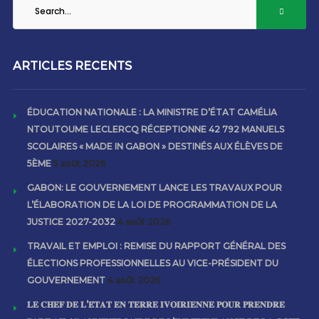
ARTICLES RECENTS
ÉDUCATION NATIONALE : LA MINISTRE D’ÉTAT CAMÉLIA
NTOUTOUME LECLERCQ RÉCEPTIONNE 42 792 MANUELS
SCOLAIRES « MADE IN GABON » DESTINÉS AUX ÉLÈVES DE
5ÈME
5 août 2026
GABON: LE GOUVERNEMENT LANCE LES TRAVAUX POUR
L’ÉLABORATION DE LA LOI DE PROGRAMMATION DE LA
JUSTICE 2027-2032
4 août 2026
TRAVAIL ET EMPLOI : REMISE DU RAPPORT GÉNÉRAL DES
ÉLECTIONS PROFESSIONNELLES AU VICE-PRÉSIDENT DU
GOUVERNEMENT
4 août 2026
𝐋𝐄 𝐂𝐇𝐄𝐅 𝐃𝐄 𝐋’𝐄́𝐓𝐀𝐓 𝐄𝐍 𝐓𝐄𝐑𝐑𝐄 𝐈𝐕𝐎𝐈𝐑𝐈𝐄𝐍𝐍𝐄 𝐏𝐎𝐔𝐑 𝐏𝐑𝐄𝐍𝐃𝐑𝐄