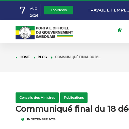
7
AUG
TRAVAIL ET EMPL
Top News
2026
DES ÉLECTIONS P
𝐋𝐄 𝐂𝐇𝐄𝐅 𝐃𝐄 𝐋’𝐄́𝐓𝐀𝐓 
PRÉSIDENT DU G
𝐏𝐀𝐑𝐓 𝐀𝐔 𝟔𝟔ᵉ 𝐀𝐍𝐍𝐈𝐕𝐄
ÉDUCATION NATION
HOME
BLOG
COMMUNIQUÉ FINAL DU 18…
𝐂𝐎̂𝐓𝐄 𝐃’𝐈𝐕𝐎𝐈𝐑𝐄
NTOUTOUME LECL
GABON: LE GOUVE
SCOLAIRES « MADE
L’ÉLABORATION D
Conseils des Ministres
Publications
Communiqué final du 18 dé
DE 5ÈME
JUSTICE 2027-203
18 DÉCEMBRE 2025