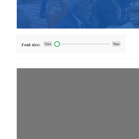
Font size:
12px
15px