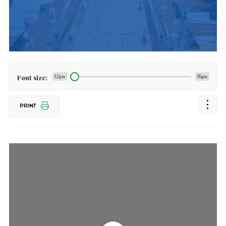
Font size:
12px
15px
PRINT