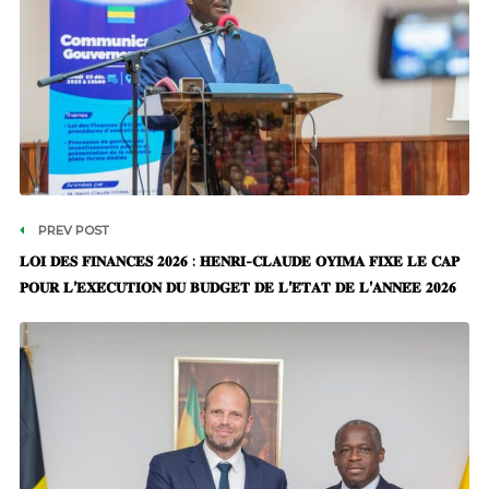
PREV POST
𝐋𝐎𝐈 𝐃𝐄𝐒 𝐅𝐈𝐍𝐀𝐍𝐂𝐄𝐒 𝟐𝟎𝟐𝟔 : 𝐇𝐄𝐍𝐑𝐈-𝐂𝐋𝐀𝐔𝐃𝐄 𝐎𝐘𝐈𝐌𝐀 𝐅𝐈𝐗𝐄 𝐋𝐄 𝐂𝐀𝐏
𝐏𝐎𝐔𝐑 𝐋’𝐄𝐗𝐄́𝐂𝐔𝐓𝐈𝐎𝐍 𝐃𝐔 𝐁𝐔𝐃𝐆𝐄𝐓 𝐃𝐄 𝐋’𝐄́𝐓𝐀𝐓 𝐃𝐄 𝐋’𝐀𝐍𝐍𝐄́𝐄 𝟐𝟎𝟐𝟔