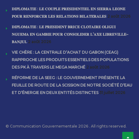
𝐃𝐈𝐏𝐋𝐎𝐌𝐀𝐓𝐈𝐄 : 𝐋𝐄 𝐂𝐎𝐔𝐏𝐋𝐄 𝐏𝐑𝐄́𝐒𝐈𝐃𝐄𝐍𝐓𝐈𝐄𝐋 𝐄𝐍 𝐒𝐈𝐄𝐑𝐑𝐀 𝐋𝐄𝐎𝐍𝐄
𝐏𝐎𝐔𝐑 𝐑𝐄𝐍𝐅𝐎𝐑𝐂𝐄𝐑 𝐋𝐄𝐒 𝐑𝐄𝐋𝐀𝐓𝐈𝐎𝐍𝐒 𝐁𝐈𝐋𝐀𝐓𝐄́𝐑𝐀𝐋𝐄𝐒
2 août 2026
𝐃𝐈𝐏𝐋𝐎𝐌𝐀𝐓𝐈𝐄 : 𝐋𝐄 𝐏𝐑𝐄́𝐒𝐈𝐃𝐄𝐍𝐓 𝐁𝐑𝐈𝐂𝐄 𝐂𝐋𝐎𝐓𝐀𝐈𝐑𝐄 𝐎𝐋𝐈𝐆𝐔𝐈
𝐍𝐆𝐔𝐄𝐌𝐀 𝐄𝐍 𝐆𝐀𝐌𝐁𝐈𝐄 𝐏𝐎𝐔𝐑 𝐂𝐎𝐍𝐒𝐎𝐋𝐈𝐃𝐄𝐑 𝐋’𝐀𝐗𝐄 𝐋𝐈𝐁𝐑𝐄𝐕𝐈𝐋𝐋𝐄–
𝐁𝐀𝐍𝐉𝐔𝐋
2 août 2026
VIE CHÈRE : LA CENTRALE D’ACHAT DU GABON (CEAG)
RAPPROCHE LES PRODUITS ESSENTIELS DES POPULATIONS
DES PK À TRAVERS LE MEGA MARCHÉ
2 août 2026
RÉFORME DE LA SEEG : LE GOUVERNEMENT PRÉSENTE LA
FEUILLE DE ROUTE DE LA SCISSION DE NOTRE SOCIÉTÉ D’EAU
ET D’ÉNERGIE EN DEUX ENTITÉS DISTINCTES
31 juillet 2026
© Communication Gouvernementale 2026 . All rights reserved.