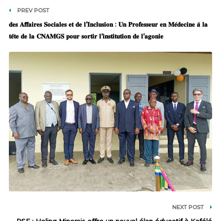
PREV POST
𝐝𝐞𝐬 𝐀𝐟𝐟𝐚𝐢𝐫𝐞𝐬 𝐒𝐨𝐜𝐢𝐚𝐥𝐞𝐬 𝐞𝐭 𝐝𝐞 𝐥’𝐈𝐧𝐜𝐥𝐮𝐬𝐢𝐨𝐧 : 𝐔𝐧 𝐏𝐫𝐨𝐟𝐞𝐬𝐬𝐞𝐮𝐫 𝐞𝐧 𝐌𝐞́𝐝𝐞𝐜𝐢𝐧𝐞 𝐚̀ 𝐥𝐚
𝐭𝐞̂𝐭𝐞 𝐝𝐞 𝐥𝐚 𝐂𝐍𝐀𝐌𝐆𝐒 𝐩𝐨𝐮𝐫 𝐬𝐨𝐫𝐭𝐢𝐫 𝐥’𝐢𝐧𝐬𝐭𝐢𝐭𝐮𝐭𝐢𝐨𝐧 𝐝𝐞 𝐥’𝐚𝐠𝐨𝐧𝐢𝐞
NEXT POST
RSE : Heling Minerais offre un nouvel élan éducatif à Kafélé