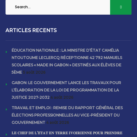
ARTICLES RECENTS
ÉDUCATION NATIONALE : LA MINISTRE D’ÉTAT CAMÉLIA
NTOUTOUME LECLERCQ RÉCEPTIONNE 42 792 MANUELS
SCOLAIRES « MADE IN GABON » DESTINÉS AUX ÉLÈVES DE
5ÈME
5 août 2026
GABON: LE GOUVERNEMENT LANCE LES TRAVAUX POUR
L’ÉLABORATION DE LA LOI DE PROGRAMMATION DE LA
JUSTICE 2027-2032
4 août 2026
TRAVAIL ET EMPLOI : REMISE DU RAPPORT GÉNÉRAL DES
ÉLECTIONS PROFESSIONNELLES AU VICE-PRÉSIDENT DU
GOUVERNEMENT
4 août 2026
𝐋𝐄 𝐂𝐇𝐄𝐅 𝐃𝐄 𝐋’𝐄́𝐓𝐀𝐓 𝐄𝐍 𝐓𝐄𝐑𝐑𝐄 𝐈𝐕𝐎𝐈𝐑𝐈𝐄𝐍𝐍𝐄 𝐏𝐎𝐔𝐑 𝐏𝐑𝐄𝐍𝐃𝐑𝐄