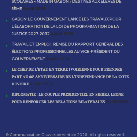
SCOLAIRES « MADE IN GABON » DESTINÉS AUX ÉLÈVES DE
5ÈME
5 août 2026
GABON: LE GOUVERNEMENT LANCE LES TRAVAUX POUR
L’ÉLABORATION DE LA LOI DE PROGRAMMATION DE LA
JUSTICE 2027-2032
4 août 2026
TRAVAIL ET EMPLOI : REMISE DU RAPPORT GÉNÉRAL DES
ÉLECTIONS PROFESSIONNELLES AU VICE-PRÉSIDENT DU
GOUVERNEMENT
4 août 2026
𝐋𝐄 𝐂𝐇𝐄𝐅 𝐃𝐄 𝐋’𝐄́𝐓𝐀𝐓 𝐄𝐍 𝐓𝐄𝐑𝐑𝐄 𝐈𝐕𝐎𝐈𝐑𝐈𝐄𝐍𝐍𝐄 𝐏𝐎𝐔𝐑 𝐏𝐑𝐄𝐍𝐃𝐑𝐄
𝐏𝐀𝐑𝐓 𝐀𝐔 𝟔𝟔ᵉ 𝐀𝐍𝐍𝐈𝐕𝐄𝐑𝐒𝐀𝐈𝐑𝐄 𝐃𝐄 𝐋’𝐈𝐍𝐃𝐄́𝐏𝐄𝐍𝐃𝐀𝐍𝐂𝐄 𝐃𝐄 𝐋𝐀 𝐂𝐎̂𝐓𝐄
𝐃’𝐈𝐕𝐎𝐈𝐑𝐄
4 août 2026
𝐃𝐈𝐏𝐋𝐎𝐌𝐀𝐓𝐈𝐄 : 𝐋𝐄 𝐂𝐎𝐔𝐏𝐋𝐄 𝐏𝐑𝐄́𝐒𝐈𝐃𝐄𝐍𝐓𝐈𝐄𝐋 𝐄𝐍 𝐒𝐈𝐄𝐑𝐑𝐀 𝐋𝐄𝐎𝐍𝐄
𝐏𝐎𝐔𝐑 𝐑𝐄𝐍𝐅𝐎𝐑𝐂𝐄𝐑 𝐋𝐄𝐒 𝐑𝐄𝐋𝐀𝐓𝐈𝐎𝐍𝐒 𝐁𝐈𝐋𝐀𝐓𝐄́𝐑𝐀𝐋𝐄𝐒
2 août 2026
© Communication Gouvernementale 2026 . All rights reserved.