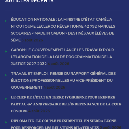
ARTICLES RECENTS
ÉDUCATION NATIONALE : LA MINISTRE D’ÉTAT CAMÉLIA
NTOUTOUME LECLERCQ RÉCEPTIONNE 42 792 MANUELS
SCOLAIRES « MADE IN GABON » DESTINÉS AUX ÉLÈVES DE
5ÈME
5 août 2026
GABON: LE GOUVERNEMENT LANCE LES TRAVAUX POUR
L’ÉLABORATION DE LA LOI DE PROGRAMMATION DE LA
JUSTICE 2027-2032
4 août 2026
TRAVAIL ET EMPLOI : REMISE DU RAPPORT GÉNÉRAL DES
ÉLECTIONS PROFESSIONNELLES AU VICE-PRÉSIDENT DU
GOUVERNEMENT
4 août 2026
𝐋𝐄 𝐂𝐇𝐄𝐅 𝐃𝐄 𝐋’𝐄́𝐓𝐀𝐓 𝐄𝐍 𝐓𝐄𝐑𝐑𝐄 𝐈𝐕𝐎𝐈𝐑𝐈𝐄𝐍𝐍𝐄 𝐏𝐎𝐔𝐑 𝐏𝐑𝐄𝐍𝐃𝐑𝐄
𝐏𝐀𝐑𝐓 𝐀𝐔 𝟔𝟔ᵉ 𝐀𝐍𝐍𝐈𝐕𝐄𝐑𝐒𝐀𝐈𝐑𝐄 𝐃𝐄 𝐋’𝐈𝐍𝐃𝐄́𝐏𝐄𝐍𝐃𝐀𝐍𝐂𝐄 𝐃𝐄 𝐋𝐀 𝐂𝐎̂𝐓𝐄
𝐃’𝐈𝐕𝐎𝐈𝐑𝐄
4 août 2026
𝐃𝐈𝐏𝐋𝐎𝐌𝐀𝐓𝐈𝐄 : 𝐋𝐄 𝐂𝐎𝐔𝐏𝐋𝐄 𝐏𝐑𝐄́𝐒𝐈𝐃𝐄𝐍𝐓𝐈𝐄𝐋 𝐄𝐍 𝐒𝐈𝐄𝐑𝐑𝐀 𝐋𝐄𝐎𝐍𝐄
𝐏𝐎𝐔𝐑 𝐑𝐄𝐍𝐅𝐎𝐑𝐂𝐄𝐑 𝐋𝐄𝐒 𝐑𝐄𝐋𝐀𝐓𝐈𝐎𝐍𝐒 𝐁𝐈𝐋𝐀𝐓𝐄́𝐑𝐀𝐋𝐄𝐒
2 août 2026