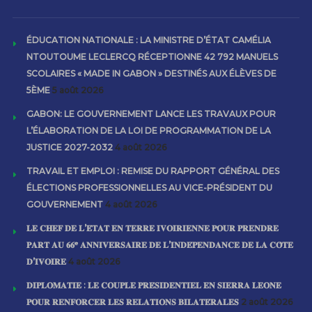
ÉDUCATION NATIONALE : LA MINISTRE D’ÉTAT CAMÉLIA
NTOUTOUME LECLERCQ RÉCEPTIONNE 42 792 MANUELS
SCOLAIRES « MADE IN GABON » DESTINÉS AUX ÉLÈVES DE
5ÈME
5 août 2026
GABON: LE GOUVERNEMENT LANCE LES TRAVAUX POUR
L’ÉLABORATION DE LA LOI DE PROGRAMMATION DE LA
JUSTICE 2027-2032
4 août 2026
TRAVAIL ET EMPLOI : REMISE DU RAPPORT GÉNÉRAL DES
ÉLECTIONS PROFESSIONNELLES AU VICE-PRÉSIDENT DU
GOUVERNEMENT
4 août 2026
𝐋𝐄 𝐂𝐇𝐄𝐅 𝐃𝐄 𝐋’𝐄́𝐓𝐀𝐓 𝐄𝐍 𝐓𝐄𝐑𝐑𝐄 𝐈𝐕𝐎𝐈𝐑𝐈𝐄𝐍𝐍𝐄 𝐏𝐎𝐔𝐑 𝐏𝐑𝐄𝐍𝐃𝐑𝐄
𝐏𝐀𝐑𝐓 𝐀𝐔 𝟔𝟔ᵉ 𝐀𝐍𝐍𝐈𝐕𝐄𝐑𝐒𝐀𝐈𝐑𝐄 𝐃𝐄 𝐋’𝐈𝐍𝐃𝐄́𝐏𝐄𝐍𝐃𝐀𝐍𝐂𝐄 𝐃𝐄 𝐋𝐀 𝐂𝐎̂𝐓𝐄
𝐃’𝐈𝐕𝐎𝐈𝐑𝐄
4 août 2026
𝐃𝐈𝐏𝐋𝐎𝐌𝐀𝐓𝐈𝐄 : 𝐋𝐄 𝐂𝐎𝐔𝐏𝐋𝐄 𝐏𝐑𝐄́𝐒𝐈𝐃𝐄𝐍𝐓𝐈𝐄𝐋 𝐄𝐍 𝐒𝐈𝐄𝐑𝐑𝐀 𝐋𝐄𝐎𝐍𝐄
𝐏𝐎𝐔𝐑 𝐑𝐄𝐍𝐅𝐎𝐑𝐂𝐄𝐑 𝐋𝐄𝐒 𝐑𝐄𝐋𝐀𝐓𝐈𝐎𝐍𝐒 𝐁𝐈𝐋𝐀𝐓𝐄́𝐑𝐀𝐋𝐄𝐒
2 août 2026