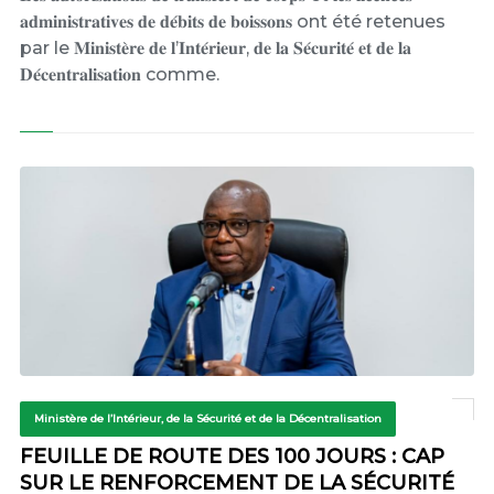
𝐚𝐝𝐦𝐢𝐧𝐢𝐬𝐭𝐫𝐚𝐭𝐢𝐯𝐞𝐬 𝐝𝐞 𝐝𝐞́𝐛𝐢𝐭𝐬 𝐝𝐞 𝐛𝐨𝐢𝐬𝐬𝐨𝐧𝐬 ont été retenues
par le 𝐌𝐢𝐧𝐢𝐬𝐭𝐞̀𝐫𝐞 𝐝𝐞 𝐥’𝐈𝐧𝐭𝐞́𝐫𝐢𝐞𝐮𝐫, 𝐝𝐞 𝐥𝐚 𝐒𝐞́𝐜𝐮𝐫𝐢𝐭𝐞́ 𝐞𝐭 𝐝𝐞 𝐥𝐚
𝐃𝐞́𝐜𝐞𝐧𝐭𝐫𝐚𝐥𝐢𝐬𝐚𝐭𝐢𝐨𝐧 comme.
Ministère de l’Intérieur, de la Sécurité et de la Décentralisation
FEUILLE DE ROUTE DES 100 JOURS : CAP
SUR LE RENFORCEMENT DE LA SÉCURITÉ