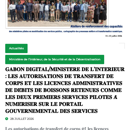
Actualités
Ministère de l’Intérieur, de la Sécurité et de la Décentralisation
𝐆𝐀𝐁𝐎𝐍 𝐃𝐈𝐆𝐈𝐓𝐀𝐋/𝐌𝐈𝐍𝐈𝐒𝐓𝐄̀𝐑𝐄 𝐃𝐄 𝐋’𝐈𝐍𝐓𝐄́𝐑𝐈𝐄𝐔𝐑
: 𝐋𝐄𝐒 𝐀𝐔𝐓𝐎𝐑𝐈𝐒𝐀𝐓𝐈𝐎𝐍𝐒 𝐃𝐄 𝐓𝐑𝐀𝐍𝐒𝐅𝐄𝐑𝐓 𝐃𝐄
𝐂𝐎𝐑𝐏𝐒 𝐄𝐓 𝐋𝐄𝐒 𝐋𝐈𝐂𝐄𝐍𝐂𝐄𝐒 𝐀𝐃𝐌𝐈𝐍𝐈𝐒𝐓𝐑𝐀𝐓𝐈𝐕𝐄𝐒
𝐃𝐄 𝐃𝐄́𝐁𝐈𝐓𝐒 𝐃𝐄 𝐁𝐎𝐈𝐒𝐒𝐎𝐍𝐒 𝐑𝐄𝐓𝐄𝐍𝐔𝐄𝐒 𝐂𝐎𝐌𝐌𝐄
𝐋𝐄𝐒 𝐃𝐄𝐔𝐗 𝐏𝐑𝐄𝐌𝐈𝐄𝐑𝐒 𝐒𝐄𝐑𝐕𝐈𝐂𝐄𝐒 𝐏𝐈𝐋𝐎𝐓𝐄𝐒 𝐀̀
𝐍𝐔𝐌𝐄́𝐑𝐈𝐒𝐄𝐑 𝐒𝐔𝐑 𝐋𝐄 𝐏𝐎𝐑𝐓𝐀𝐈𝐋
𝐆𝐎𝐔𝐕𝐄𝐑𝐍𝐄𝐌𝐄𝐍𝐓𝐀𝐋 𝐃𝐄𝐒 𝐒𝐄𝐑𝐕𝐈𝐂𝐄𝐒
28 JUILLET 2026
𝐋𝐞𝐬 𝐚𝐮𝐭𝐨𝐫𝐢𝐬𝐚𝐭𝐢𝐨𝐧𝐬 𝐝𝐞 𝐭𝐫𝐚𝐧𝐬𝐟𝐞𝐫𝐭 𝐝𝐞 𝐜𝐨𝐫𝐩𝐬 et 𝐥𝐞𝐬 𝐥𝐢𝐜𝐞𝐧𝐜𝐞𝐬