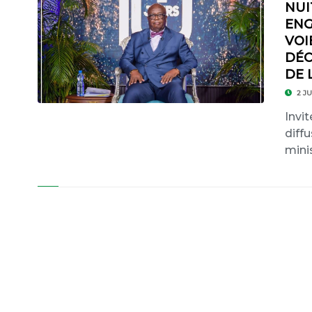
NUI
ENG
VOI
DÉC
DE 
2 JU
Invit
diff
minis