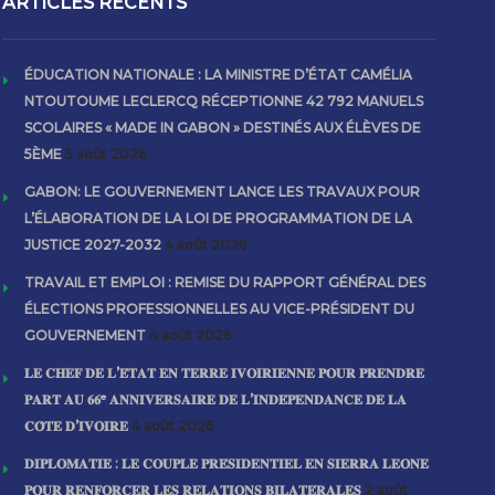
ARTICLES RECENTS
ÉDUCATION NATIONALE : LA MINISTRE D’ÉTAT CAMÉLIA
NTOUTOUME LECLERCQ RÉCEPTIONNE 42 792 MANUELS
SCOLAIRES « MADE IN GABON » DESTINÉS AUX ÉLÈVES DE
5ÈME
5 août 2026
GABON: LE GOUVERNEMENT LANCE LES TRAVAUX POUR
L’ÉLABORATION DE LA LOI DE PROGRAMMATION DE LA
JUSTICE 2027-2032
4 août 2026
TRAVAIL ET EMPLOI : REMISE DU RAPPORT GÉNÉRAL DES
ÉLECTIONS PROFESSIONNELLES AU VICE-PRÉSIDENT DU
GOUVERNEMENT
4 août 2026
𝐋𝐄 𝐂𝐇𝐄𝐅 𝐃𝐄 𝐋’𝐄́𝐓𝐀𝐓 𝐄𝐍 𝐓𝐄𝐑𝐑𝐄 𝐈𝐕𝐎𝐈𝐑𝐈𝐄𝐍𝐍𝐄 𝐏𝐎𝐔𝐑 𝐏𝐑𝐄𝐍𝐃𝐑𝐄
𝐏𝐀𝐑𝐓 𝐀𝐔 𝟔𝟔ᵉ 𝐀𝐍𝐍𝐈𝐕𝐄𝐑𝐒𝐀𝐈𝐑𝐄 𝐃𝐄 𝐋’𝐈𝐍𝐃𝐄́𝐏𝐄𝐍𝐃𝐀𝐍𝐂𝐄 𝐃𝐄 𝐋𝐀
𝐂𝐎̂𝐓𝐄 𝐃’𝐈𝐕𝐎𝐈𝐑𝐄
4 août 2026
𝐃𝐈𝐏𝐋𝐎𝐌𝐀𝐓𝐈𝐄 : 𝐋𝐄 𝐂𝐎𝐔𝐏𝐋𝐄 𝐏𝐑𝐄́𝐒𝐈𝐃𝐄𝐍𝐓𝐈𝐄𝐋 𝐄𝐍 𝐒𝐈𝐄𝐑𝐑𝐀 𝐋𝐄𝐎𝐍𝐄
𝐏𝐎𝐔𝐑 𝐑𝐄𝐍𝐅𝐎𝐑𝐂𝐄𝐑 𝐋𝐄𝐒 𝐑𝐄𝐋𝐀𝐓𝐈𝐎𝐍𝐒 𝐁𝐈𝐋𝐀𝐓𝐄́𝐑𝐀𝐋𝐄𝐒
2 août