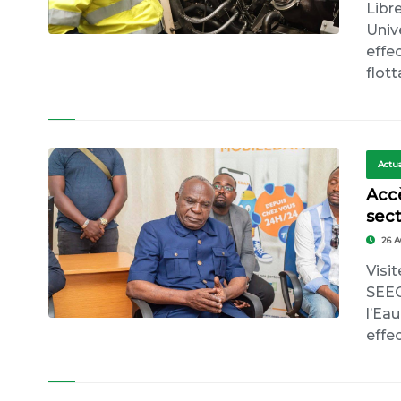
Libr
Univ
effec
flot
Actua
Accè
sec
26 A
Visi
SEEG
l’Ea
effec