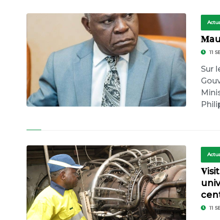
Actua
𝐌a
11 S
Sur l
Gouv
Minis
Phil
Actua
𝐕is
univ
cent
11 S