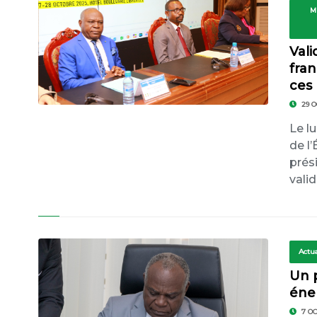
DE 5ÈME
M
Vali
fran
ces 
29 O
Le l
de l
prés
vali
Actua
Un p
éne
7 O