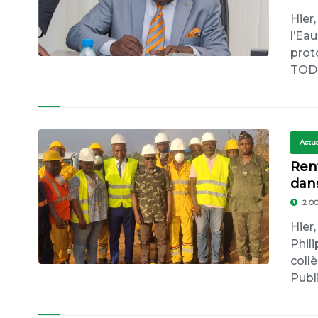
Hier,
l’Ea
prot
TODI
Actua
Ren
dan
2 O
Hier,
Phil
coll
Publi