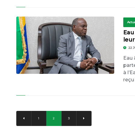
Actua
Eau 
leur
22 J
Eau 
part
à l’
reçu
1
2
3