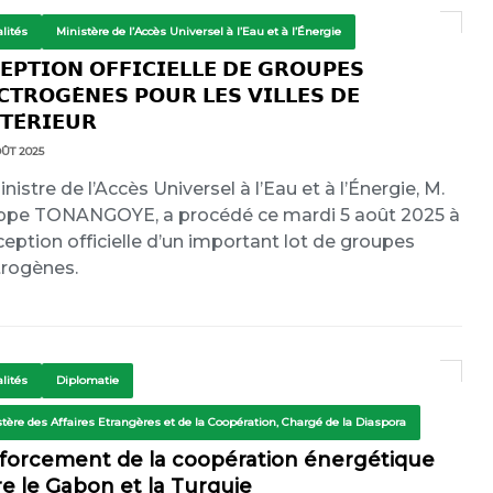
lités
Ministère de l’Accès Universel à l’Eau et à l’Énergie
𝗘𝗣𝗧𝗜𝗢𝗡 𝗢𝗙𝗙𝗜𝗖𝗜𝗘𝗟𝗟𝗘 𝗗𝗘 𝗚𝗥𝗢𝗨𝗣𝗘𝗦
𝗖𝗧𝗥𝗢𝗚𝗘̀𝗡𝗘𝗦 𝗣𝗢𝗨𝗥 𝗟𝗘𝗦 𝗩𝗜𝗟𝗟𝗘𝗦 𝗗𝗘
𝗧𝗘́𝗥𝗜𝗘𝗨𝗥
ÛT 2025
nistre de l’Accès Universel à l’Eau et à l’Énergie, M.
ippe TONANGOYE, a procédé ce mardi 5 août 2025 à
éception officielle d’un important lot de groupes
trogènes.
lités
Diplomatie
stère des Affaires Etrangères et de la Coopération, Chargé de la Diaspora
forcement de la coopération énergétique
e le Gabon et la Turquie