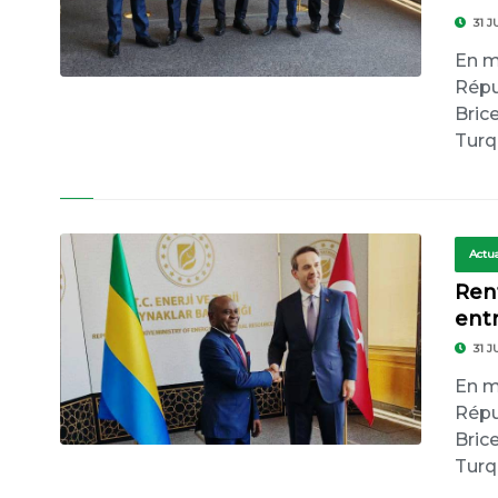
31 J
En ma
Répu
Bric
Turqu
Actua
Ren
entr
31 J
En ma
Répu
Bric
Turqu