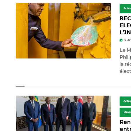
Actua
𝗥𝗘́
𝗘́𝗟
𝗟’𝗜
7 AO
Le Mi
Phil
la r
élec
Actua
Mini
Ren
entr