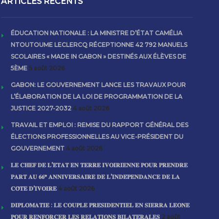
ARTICLES RECENTS
ÉDUCATION NATIONALE : LA MINISTRE D’ÉTAT CAMÉLIA
NTOUTOUME LECLERCQ RÉCEPTIONNE 42 792 MANUELS
SCOLAIRES « MADE IN GABON » DESTINÉS AUX ÉLÈVES DE
5ÈME
5 août 2026
GABON: LE GOUVERNEMENT LANCE LES TRAVAUX POUR
L’ÉLABORATION DE LA LOI DE PROGRAMMATION DE LA
JUSTICE 2027-2032
4 août 2026
TRAVAIL ET EMPLOI : REMISE DU RAPPORT GÉNÉRAL DES
ÉLECTIONS PROFESSIONNELLES AU VICE-PRÉSIDENT DU
GOUVERNEMENT
4 août 2026
𝐋𝐄 𝐂𝐇𝐄𝐅 𝐃𝐄 𝐋’𝐄́𝐓𝐀𝐓 𝐄𝐍 𝐓𝐄𝐑𝐑𝐄 𝐈𝐕𝐎𝐈𝐑𝐈𝐄𝐍𝐍𝐄 𝐏𝐎𝐔𝐑 𝐏𝐑𝐄𝐍𝐃𝐑𝐄
𝐏𝐀𝐑𝐓 𝐀𝐔 𝟔𝟔ᵉ 𝐀𝐍𝐍𝐈𝐕𝐄𝐑𝐒𝐀𝐈𝐑𝐄 𝐃𝐄 𝐋’𝐈𝐍𝐃𝐄́𝐏𝐄𝐍𝐃𝐀𝐍𝐂𝐄 𝐃𝐄 𝐋𝐀
𝐂𝐎̂𝐓𝐄 𝐃’𝐈𝐕𝐎𝐈𝐑𝐄
4 août 2026
𝐃𝐈𝐏𝐋𝐎𝐌𝐀𝐓𝐈𝐄 : 𝐋𝐄 𝐂𝐎𝐔𝐏𝐋𝐄 𝐏𝐑𝐄́𝐒𝐈𝐃𝐄𝐍𝐓𝐈𝐄𝐋 𝐄𝐍 𝐒𝐈𝐄𝐑𝐑𝐀 𝐋𝐄𝐎𝐍𝐄
𝐏𝐎𝐔𝐑 𝐑𝐄𝐍𝐅𝐎𝐑𝐂𝐄𝐑 𝐋𝐄𝐒 𝐑𝐄𝐋𝐀𝐓𝐈𝐎𝐍𝐒 𝐁𝐈𝐋𝐀𝐓𝐄́𝐑𝐀𝐋𝐄𝐒
2 août