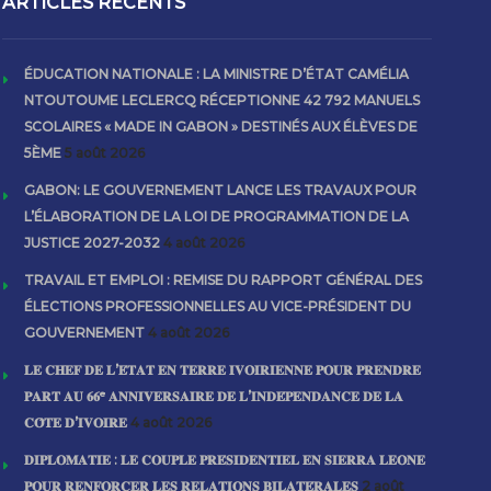
ARTICLES RECENTS
ÉDUCATION NATIONALE : LA MINISTRE D’ÉTAT CAMÉLIA
NTOUTOUME LECLERCQ RÉCEPTIONNE 42 792 MANUELS
SCOLAIRES « MADE IN GABON » DESTINÉS AUX ÉLÈVES DE
5ÈME
5 août 2026
GABON: LE GOUVERNEMENT LANCE LES TRAVAUX POUR
L’ÉLABORATION DE LA LOI DE PROGRAMMATION DE LA
JUSTICE 2027-2032
4 août 2026
TRAVAIL ET EMPLOI : REMISE DU RAPPORT GÉNÉRAL DES
ÉLECTIONS PROFESSIONNELLES AU VICE-PRÉSIDENT DU
GOUVERNEMENT
4 août 2026
𝐋𝐄 𝐂𝐇𝐄𝐅 𝐃𝐄 𝐋’𝐄́𝐓𝐀𝐓 𝐄𝐍 𝐓𝐄𝐑𝐑𝐄 𝐈𝐕𝐎𝐈𝐑𝐈𝐄𝐍𝐍𝐄 𝐏𝐎𝐔𝐑 𝐏𝐑𝐄𝐍𝐃𝐑𝐄
𝐏𝐀𝐑𝐓 𝐀𝐔 𝟔𝟔ᵉ 𝐀𝐍𝐍𝐈𝐕𝐄𝐑𝐒𝐀𝐈𝐑𝐄 𝐃𝐄 𝐋’𝐈𝐍𝐃𝐄́𝐏𝐄𝐍𝐃𝐀𝐍𝐂𝐄 𝐃𝐄 𝐋𝐀
𝐂𝐎̂𝐓𝐄 𝐃’𝐈𝐕𝐎𝐈𝐑𝐄
4 août 2026
𝐃𝐈𝐏𝐋𝐎𝐌𝐀𝐓𝐈𝐄 : 𝐋𝐄 𝐂𝐎𝐔𝐏𝐋𝐄 𝐏𝐑𝐄́𝐒𝐈𝐃𝐄𝐍𝐓𝐈𝐄𝐋 𝐄𝐍 𝐒𝐈𝐄𝐑𝐑𝐀 𝐋𝐄𝐎𝐍𝐄
𝐏𝐎𝐔𝐑 𝐑𝐄𝐍𝐅𝐎𝐑𝐂𝐄𝐑 𝐋𝐄𝐒 𝐑𝐄𝐋𝐀𝐓𝐈𝐎𝐍𝐒 𝐁𝐈𝐋𝐀𝐓𝐄́𝐑𝐀𝐋𝐄𝐒
2 août