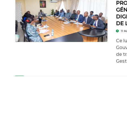
PRO
GÉN
DIG
DE 
11 M
Ce l
Gouv
de t
Gest