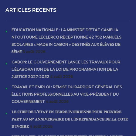
ARTICLES RECENTS
ÉDUCATION NATIONALE : LA MINISTRE D’ÉTAT CAMÉLIA
NTOUTOUME LECLERCQ RÉCEPTIONNE 42 792 MANUELS
SCOLAIRES « MADE IN GABON » DESTINÉS AUX ÉLÈVES DE
5ÈME
5 août 2026
GABON: LE GOUVERNEMENT LANCE LES TRAVAUX POUR
L’ÉLABORATION DE LA LOI DE PROGRAMMATION DE LA
JUSTICE 2027-2032
4 août 2026
TRAVAIL ET EMPLOI : REMISE DU RAPPORT GÉNÉRAL DES
ÉLECTIONS PROFESSIONNELLES AU VICE-PRÉSIDENT DU
GOUVERNEMENT
4 août 2026
𝐋𝐄 𝐂𝐇𝐄𝐅 𝐃𝐄 𝐋’𝐄́𝐓𝐀𝐓 𝐄𝐍 𝐓𝐄𝐑𝐑𝐄 𝐈𝐕𝐎𝐈𝐑𝐈𝐄𝐍𝐍𝐄 𝐏𝐎𝐔𝐑 𝐏𝐑𝐄𝐍𝐃𝐑𝐄
𝐏𝐀𝐑𝐓 𝐀𝐔 𝟔𝟔ᵉ 𝐀𝐍𝐍𝐈𝐕𝐄𝐑𝐒𝐀𝐈𝐑𝐄 𝐃𝐄 𝐋’𝐈𝐍𝐃𝐄́𝐏𝐄𝐍𝐃𝐀𝐍𝐂𝐄 𝐃𝐄 𝐋𝐀 𝐂𝐎̂𝐓𝐄
𝐃’𝐈𝐕𝐎𝐈𝐑𝐄
4 août 2026