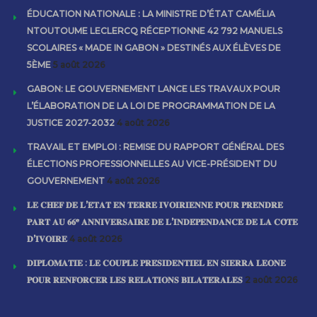
ÉDUCATION NATIONALE : LA MINISTRE D’ÉTAT CAMÉLIA
NTOUTOUME LECLERCQ RÉCEPTIONNE 42 792 MANUELS
SCOLAIRES « MADE IN GABON » DESTINÉS AUX ÉLÈVES DE
5ÈME
5 août 2026
GABON: LE GOUVERNEMENT LANCE LES TRAVAUX POUR
L’ÉLABORATION DE LA LOI DE PROGRAMMATION DE LA
JUSTICE 2027-2032
4 août 2026
TRAVAIL ET EMPLOI : REMISE DU RAPPORT GÉNÉRAL DES
ÉLECTIONS PROFESSIONNELLES AU VICE-PRÉSIDENT DU
GOUVERNEMENT
4 août 2026
𝐋𝐄 𝐂𝐇𝐄𝐅 𝐃𝐄 𝐋’𝐄́𝐓𝐀𝐓 𝐄𝐍 𝐓𝐄𝐑𝐑𝐄 𝐈𝐕𝐎𝐈𝐑𝐈𝐄𝐍𝐍𝐄 𝐏𝐎𝐔𝐑 𝐏𝐑𝐄𝐍𝐃𝐑𝐄
𝐏𝐀𝐑𝐓 𝐀𝐔 𝟔𝟔ᵉ 𝐀𝐍𝐍𝐈𝐕𝐄𝐑𝐒𝐀𝐈𝐑𝐄 𝐃𝐄 𝐋’𝐈𝐍𝐃𝐄́𝐏𝐄𝐍𝐃𝐀𝐍𝐂𝐄 𝐃𝐄 𝐋𝐀 𝐂𝐎̂𝐓𝐄
𝐃’𝐈𝐕𝐎𝐈𝐑𝐄
4 août 2026
𝐃𝐈𝐏𝐋𝐎𝐌𝐀𝐓𝐈𝐄 : 𝐋𝐄 𝐂𝐎𝐔𝐏𝐋𝐄 𝐏𝐑𝐄́𝐒𝐈𝐃𝐄𝐍𝐓𝐈𝐄𝐋 𝐄𝐍 𝐒𝐈𝐄𝐑𝐑𝐀 𝐋𝐄𝐎𝐍𝐄
𝐏𝐎𝐔𝐑 𝐑𝐄𝐍𝐅𝐎𝐑𝐂𝐄𝐑 𝐋𝐄𝐒 𝐑𝐄𝐋𝐀𝐓𝐈𝐎𝐍𝐒 𝐁𝐈𝐋𝐀𝐓𝐄́𝐑𝐀𝐋𝐄𝐒
2 août 2026