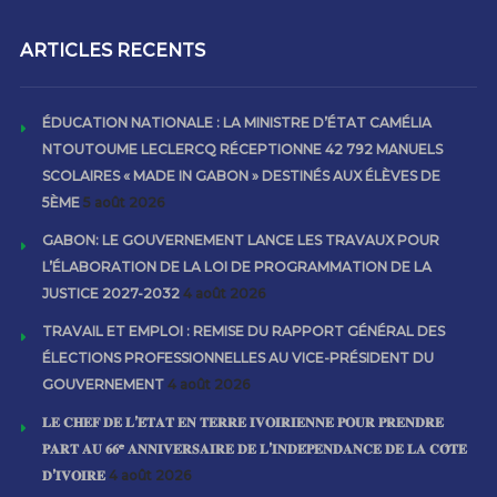
ARTICLES RECENTS
ÉDUCATION NATIONALE : LA MINISTRE D’ÉTAT CAMÉLIA
NTOUTOUME LECLERCQ RÉCEPTIONNE 42 792 MANUELS
SCOLAIRES « MADE IN GABON » DESTINÉS AUX ÉLÈVES DE
5ÈME
5 août 2026
GABON: LE GOUVERNEMENT LANCE LES TRAVAUX POUR
L’ÉLABORATION DE LA LOI DE PROGRAMMATION DE LA
JUSTICE 2027-2032
4 août 2026
TRAVAIL ET EMPLOI : REMISE DU RAPPORT GÉNÉRAL DES
ÉLECTIONS PROFESSIONNELLES AU VICE-PRÉSIDENT DU
GOUVERNEMENT
4 août 2026
𝐋𝐄 𝐂𝐇𝐄𝐅 𝐃𝐄 𝐋’𝐄́𝐓𝐀𝐓 𝐄𝐍 𝐓𝐄𝐑𝐑𝐄 𝐈𝐕𝐎𝐈𝐑𝐈𝐄𝐍𝐍𝐄 𝐏𝐎𝐔𝐑 𝐏𝐑𝐄𝐍𝐃𝐑𝐄
𝐏𝐀𝐑𝐓 𝐀𝐔 𝟔𝟔ᵉ 𝐀𝐍𝐍𝐈𝐕𝐄𝐑𝐒𝐀𝐈𝐑𝐄 𝐃𝐄 𝐋’𝐈𝐍𝐃𝐄́𝐏𝐄𝐍𝐃𝐀𝐍𝐂𝐄 𝐃𝐄 𝐋𝐀 𝐂𝐎̂𝐓𝐄
𝐃’𝐈𝐕𝐎𝐈𝐑𝐄
4 août 2026