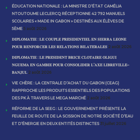
ÉDUCATION NATIONALE : LA MINISTRE D’ÉTAT CAMÉLIA
NTOUTOUME LECLERCQ RÉCEPTIONNE 42 792 MANUELS
SCOLAIRES « MADE IN GABON » DESTINÉS AUX ÉLÈVES DE
5ÈME
5 août 2026
𝐃𝐈𝐏𝐋𝐎𝐌𝐀𝐓𝐈𝐄 : 𝐋𝐄 𝐂𝐎𝐔𝐏𝐋𝐄 𝐏𝐑𝐄́𝐒𝐈𝐃𝐄𝐍𝐓𝐈𝐄𝐋 𝐄𝐍 𝐒𝐈𝐄𝐑𝐑𝐀 𝐋𝐄𝐎𝐍𝐄
𝐏𝐎𝐔𝐑 𝐑𝐄𝐍𝐅𝐎𝐑𝐂𝐄𝐑 𝐋𝐄𝐒 𝐑𝐄𝐋𝐀𝐓𝐈𝐎𝐍𝐒 𝐁𝐈𝐋𝐀𝐓𝐄́𝐑𝐀𝐋𝐄𝐒
2 août 2026
𝐃𝐈𝐏𝐋𝐎𝐌𝐀𝐓𝐈𝐄 : 𝐋𝐄 𝐏𝐑𝐄́𝐒𝐈𝐃𝐄𝐍𝐓 𝐁𝐑𝐈𝐂𝐄 𝐂𝐋𝐎𝐓𝐀𝐈𝐑𝐄 𝐎𝐋𝐈𝐆𝐔𝐈
𝐍𝐆𝐔𝐄𝐌𝐀 𝐄𝐍 𝐆𝐀𝐌𝐁𝐈𝐄 𝐏𝐎𝐔𝐑 𝐂𝐎𝐍𝐒𝐎𝐋𝐈𝐃𝐄𝐑 𝐋’𝐀𝐗𝐄 𝐋𝐈𝐁𝐑𝐄𝐕𝐈𝐋𝐋𝐄–
𝐁𝐀𝐍𝐉𝐔𝐋
2 août 2026
VIE CHÈRE : LA CENTRALE D’ACHAT DU GABON (CEAG)
RAPPROCHE LES PRODUITS ESSENTIELS DES POPULATIONS
DES PK À TRAVERS LE MEGA MARCHÉ
2 août 2026
RÉFORME DE LA SEEG : LE GOUVERNEMENT PRÉSENTE LA
FEUILLE DE ROUTE DE LA SCISSION DE NOTRE SOCIÉTÉ D’EAU
ET D’ÉNERGIE EN DEUX ENTITÉS DISTINCTES
31 juillet 2026