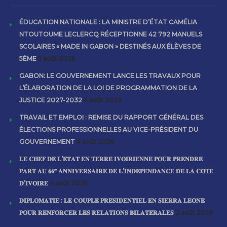
ÉDUCATION NATIONALE : LA MINISTRE D’ÉTAT CAMÉLIA
NTOUTOUME LECLERCQ RÉCEPTIONNE 42 792 MANUELS
SCOLAIRES « MADE IN GABON » DESTINÉS AUX ÉLÈVES DE
5ÈME
5 août 2026
GABON: LE GOUVERNEMENT LANCE LES TRAVAUX POUR
L’ÉLABORATION DE LA LOI DE PROGRAMMATION DE LA
JUSTICE 2027-2032
4 août 2026
TRAVAIL ET EMPLOI : REMISE DU RAPPORT GÉNÉRAL DES
ÉLECTIONS PROFESSIONNELLES AU VICE-PRÉSIDENT DU
GOUVERNEMENT
4 août 2026
𝐋𝐄 𝐂𝐇𝐄𝐅 𝐃𝐄 𝐋’𝐄́𝐓𝐀𝐓 𝐄𝐍 𝐓𝐄𝐑𝐑𝐄 𝐈𝐕𝐎𝐈𝐑𝐈𝐄𝐍𝐍𝐄 𝐏𝐎𝐔𝐑 𝐏𝐑𝐄𝐍𝐃𝐑𝐄
𝐏𝐀𝐑𝐓 𝐀𝐔 𝟔𝟔ᵉ 𝐀𝐍𝐍𝐈𝐕𝐄𝐑𝐒𝐀𝐈𝐑𝐄 𝐃𝐄 𝐋’𝐈𝐍𝐃𝐄́𝐏𝐄𝐍𝐃𝐀𝐍𝐂𝐄 𝐃𝐄 𝐋𝐀 𝐂𝐎̂𝐓𝐄
𝐃’𝐈𝐕𝐎𝐈𝐑𝐄
4 août 2026
𝐃𝐈𝐏𝐋𝐎𝐌𝐀𝐓𝐈𝐄 : 𝐋𝐄 𝐂𝐎𝐔𝐏𝐋𝐄 𝐏𝐑𝐄́𝐒𝐈𝐃𝐄𝐍𝐓𝐈𝐄𝐋 𝐄𝐍 𝐒𝐈𝐄𝐑𝐑𝐀 𝐋𝐄𝐎𝐍𝐄
𝐏𝐎𝐔𝐑 𝐑𝐄𝐍𝐅𝐎𝐑𝐂𝐄𝐑 𝐋𝐄𝐒 𝐑𝐄𝐋𝐀𝐓𝐈𝐎𝐍𝐒 𝐁𝐈𝐋𝐀𝐓𝐄́𝐑𝐀𝐋𝐄𝐒
2 août 2026