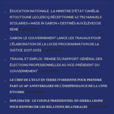
ÉDUCATION NATIONALE : LA MINISTRE D’ÉTAT CAMÉLIA
NTOUTOUME LECLERCQ RÉCEPTIONNE 42 792 MANUELS
SCOLAIRES « MADE IN GABON » DESTINÉS AUX ÉLÈVES DE
5ÈME
5 août 2026
GABON: LE GOUVERNEMENT LANCE LES TRAVAUX POUR
L’ÉLABORATION DE LA LOI DE PROGRAMMATION DE LA
JUSTICE 2027-2032
4 août 2026
TRAVAIL ET EMPLOI : REMISE DU RAPPORT GÉNÉRAL DES
ÉLECTIONS PROFESSIONNELLES AU VICE-PRÉSIDENT DU
GOUVERNEMENT
4 août 2026
𝐋𝐄 𝐂𝐇𝐄𝐅 𝐃𝐄 𝐋’𝐄́𝐓𝐀𝐓 𝐄𝐍 𝐓𝐄𝐑𝐑𝐄 𝐈𝐕𝐎𝐈𝐑𝐈𝐄𝐍𝐍𝐄 𝐏𝐎𝐔𝐑 𝐏𝐑𝐄𝐍𝐃𝐑𝐄
𝐏𝐀𝐑𝐓 𝐀𝐔 𝟔𝟔ᵉ 𝐀𝐍𝐍𝐈𝐕𝐄𝐑𝐒𝐀𝐈𝐑𝐄 𝐃𝐄 𝐋’𝐈𝐍𝐃𝐄́𝐏𝐄𝐍𝐃𝐀𝐍𝐂𝐄 𝐃𝐄 𝐋𝐀 𝐂𝐎̂𝐓𝐄
𝐃’𝐈𝐕𝐎𝐈𝐑𝐄
4 août 2026
𝐃𝐈𝐏𝐋𝐎𝐌𝐀𝐓𝐈𝐄 : 𝐋𝐄 𝐂𝐎𝐔𝐏𝐋𝐄 𝐏𝐑𝐄́𝐒𝐈𝐃𝐄𝐍𝐓𝐈𝐄𝐋 𝐄𝐍 𝐒𝐈𝐄𝐑𝐑𝐀 𝐋𝐄𝐎𝐍𝐄
𝐏𝐎𝐔𝐑 𝐑𝐄𝐍𝐅𝐎𝐑𝐂𝐄𝐑 𝐋𝐄𝐒 𝐑𝐄𝐋𝐀𝐓𝐈𝐎𝐍𝐒 𝐁𝐈𝐋𝐀𝐓𝐄́𝐑𝐀𝐋𝐄𝐒
2 août 2026