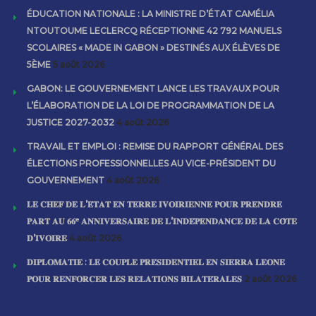
ÉDUCATION NATIONALE : LA MINISTRE D’ÉTAT CAMÉLIA
NTOUTOUME LECLERCQ RÉCEPTIONNE 42 792 MANUELS
SCOLAIRES « MADE IN GABON » DESTINÉS AUX ÉLÈVES DE
5ÈME
5 août 2026
GABON: LE GOUVERNEMENT LANCE LES TRAVAUX POUR
L’ÉLABORATION DE LA LOI DE PROGRAMMATION DE LA
JUSTICE 2027-2032
4 août 2026
TRAVAIL ET EMPLOI : REMISE DU RAPPORT GÉNÉRAL DES
ÉLECTIONS PROFESSIONNELLES AU VICE-PRÉSIDENT DU
GOUVERNEMENT
4 août 2026
𝐋𝐄 𝐂𝐇𝐄𝐅 𝐃𝐄 𝐋’𝐄́𝐓𝐀𝐓 𝐄𝐍 𝐓𝐄𝐑𝐑𝐄 𝐈𝐕𝐎𝐈𝐑𝐈𝐄𝐍𝐍𝐄 𝐏𝐎𝐔𝐑 𝐏𝐑𝐄𝐍𝐃𝐑𝐄
𝐏𝐀𝐑𝐓 𝐀𝐔 𝟔𝟔ᵉ 𝐀𝐍𝐍𝐈𝐕𝐄𝐑𝐒𝐀𝐈𝐑𝐄 𝐃𝐄 𝐋’𝐈𝐍𝐃𝐄́𝐏𝐄𝐍𝐃𝐀𝐍𝐂𝐄 𝐃𝐄 𝐋𝐀 𝐂𝐎̂𝐓𝐄
𝐃’𝐈𝐕𝐎𝐈𝐑𝐄
4 août 2026
𝐃𝐈𝐏𝐋𝐎𝐌𝐀𝐓𝐈𝐄 : 𝐋𝐄 𝐂𝐎𝐔𝐏𝐋𝐄 𝐏𝐑𝐄́𝐒𝐈𝐃𝐄𝐍𝐓𝐈𝐄𝐋 𝐄𝐍 𝐒𝐈𝐄𝐑𝐑𝐀 𝐋𝐄𝐎𝐍𝐄
𝐏𝐎𝐔𝐑 𝐑𝐄𝐍𝐅𝐎𝐑𝐂𝐄𝐑 𝐋𝐄𝐒 𝐑𝐄𝐋𝐀𝐓𝐈𝐎𝐍𝐒 𝐁𝐈𝐋𝐀𝐓𝐄́𝐑𝐀𝐋𝐄𝐒
2 août 2026