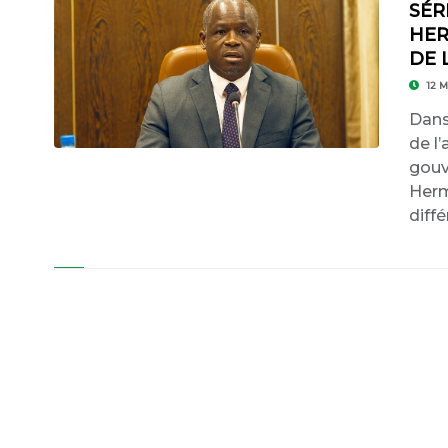
SÉR
HER
DE 
12 M
Dans
de l
gouv
Herm
diff