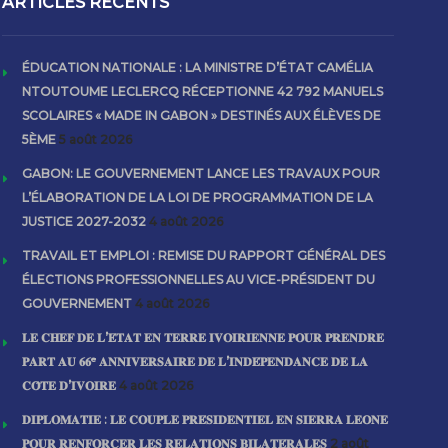
ARTICLES RECENTS
ÉDUCATION NATIONALE : LA MINISTRE D’ÉTAT CAMÉLIA
NTOUTOUME LECLERCQ RÉCEPTIONNE 42 792 MANUELS
SCOLAIRES « MADE IN GABON » DESTINÉS AUX ÉLÈVES DE
5ÈME
5 août 2026
GABON: LE GOUVERNEMENT LANCE LES TRAVAUX POUR
L’ÉLABORATION DE LA LOI DE PROGRAMMATION DE LA
JUSTICE 2027-2032
4 août 2026
TRAVAIL ET EMPLOI : REMISE DU RAPPORT GÉNÉRAL DES
ÉLECTIONS PROFESSIONNELLES AU VICE-PRÉSIDENT DU
GOUVERNEMENT
4 août 2026
𝐋𝐄 𝐂𝐇𝐄𝐅 𝐃𝐄 𝐋’𝐄́𝐓𝐀𝐓 𝐄𝐍 𝐓𝐄𝐑𝐑𝐄 𝐈𝐕𝐎𝐈𝐑𝐈𝐄𝐍𝐍𝐄 𝐏𝐎𝐔𝐑 𝐏𝐑𝐄𝐍𝐃𝐑𝐄
𝐏𝐀𝐑𝐓 𝐀𝐔 𝟔𝟔ᵉ 𝐀𝐍𝐍𝐈𝐕𝐄𝐑𝐒𝐀𝐈𝐑𝐄 𝐃𝐄 𝐋’𝐈𝐍𝐃𝐄́𝐏𝐄𝐍𝐃𝐀𝐍𝐂𝐄 𝐃𝐄 𝐋𝐀
𝐂𝐎̂𝐓𝐄 𝐃’𝐈𝐕𝐎𝐈𝐑𝐄
4 août 2026
𝐃𝐈𝐏𝐋𝐎𝐌𝐀𝐓𝐈𝐄 : 𝐋𝐄 𝐂𝐎𝐔𝐏𝐋𝐄 𝐏𝐑𝐄́𝐒𝐈𝐃𝐄𝐍𝐓𝐈𝐄𝐋 𝐄𝐍 𝐒𝐈𝐄𝐑𝐑𝐀 𝐋𝐄𝐎𝐍𝐄
𝐏𝐎𝐔𝐑 𝐑𝐄𝐍𝐅𝐎𝐑𝐂𝐄𝐑 𝐋𝐄𝐒 𝐑𝐄𝐋𝐀𝐓𝐈𝐎𝐍𝐒 𝐁𝐈𝐋𝐀𝐓𝐄́𝐑𝐀𝐋𝐄𝐒
2 août