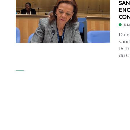
SAN
ENG
CON
16 M
Dans
sani
16 m
du C