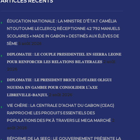
ARTICLES RECENTS
ÉDUCATION NATIONALE : LA MINISTRE D’ÉTAT CAMÉLIA
NTOUTOUME LECLERCQ RÉCEPTIONNE 42 792 MANUELS
SCOLAIRES « MADE IN GABON » DESTINÉS AUX ÉLÈVES DE
5ÈME
5 août 2026
𝐃𝐈𝐏𝐋𝐎𝐌𝐀𝐓𝐈𝐄 : 𝐋𝐄 𝐂𝐎𝐔𝐏𝐋𝐄 𝐏𝐑𝐄́𝐒𝐈𝐃𝐄𝐍𝐓𝐈𝐄𝐋 𝐄𝐍 𝐒𝐈𝐄𝐑𝐑𝐀 𝐋𝐄𝐎𝐍𝐄
𝐏𝐎𝐔𝐑 𝐑𝐄𝐍𝐅𝐎𝐑𝐂𝐄𝐑 𝐋𝐄𝐒 𝐑𝐄𝐋𝐀𝐓𝐈𝐎𝐍𝐒 𝐁𝐈𝐋𝐀𝐓𝐄́𝐑𝐀𝐋𝐄𝐒
2 août
2026
𝐃𝐈𝐏𝐋𝐎𝐌𝐀𝐓𝐈𝐄 : 𝐋𝐄 𝐏𝐑𝐄́𝐒𝐈𝐃𝐄𝐍𝐓 𝐁𝐑𝐈𝐂𝐄 𝐂𝐋𝐎𝐓𝐀𝐈𝐑𝐄 𝐎𝐋𝐈𝐆𝐔𝐈
𝐍𝐆𝐔𝐄𝐌𝐀 𝐄𝐍 𝐆𝐀𝐌𝐁𝐈𝐄 𝐏𝐎𝐔𝐑 𝐂𝐎𝐍𝐒𝐎𝐋𝐈𝐃𝐄𝐑 𝐋’𝐀𝐗𝐄
𝐋𝐈𝐁𝐑𝐄𝐕𝐈𝐋𝐋𝐄–𝐁𝐀𝐍𝐉𝐔𝐋
2 août 2026
VIE CHÈRE : LA CENTRALE D’ACHAT DU GABON (CEAG)
RAPPROCHE LES PRODUITS ESSENTIELS DES
POPULATIONS DES PK À TRAVERS LE MEGA MARCHÉ
2
août 2026
RÉFORME DE LA SEEG : LE GOUVERNEMENT PRÉSENTE LA