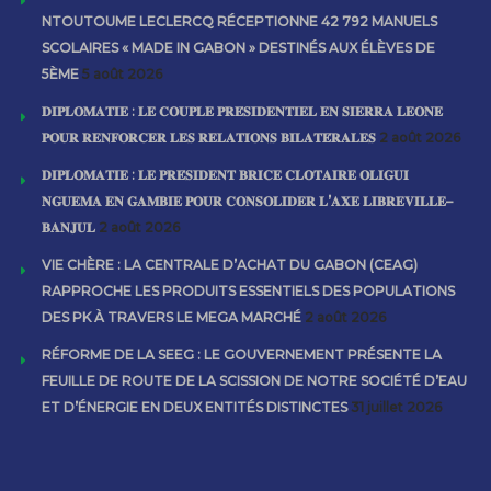
NTOUTOUME LECLERCQ RÉCEPTIONNE 42 792 MANUELS
SCOLAIRES « MADE IN GABON » DESTINÉS AUX ÉLÈVES DE
5ÈME
5 août 2026
𝐃𝐈𝐏𝐋𝐎𝐌𝐀𝐓𝐈𝐄 : 𝐋𝐄 𝐂𝐎𝐔𝐏𝐋𝐄 𝐏𝐑𝐄́𝐒𝐈𝐃𝐄𝐍𝐓𝐈𝐄𝐋 𝐄𝐍 𝐒𝐈𝐄𝐑𝐑𝐀 𝐋𝐄𝐎𝐍𝐄
𝐏𝐎𝐔𝐑 𝐑𝐄𝐍𝐅𝐎𝐑𝐂𝐄𝐑 𝐋𝐄𝐒 𝐑𝐄𝐋𝐀𝐓𝐈𝐎𝐍𝐒 𝐁𝐈𝐋𝐀𝐓𝐄́𝐑𝐀𝐋𝐄𝐒
2 août 2026
𝐃𝐈𝐏𝐋𝐎𝐌𝐀𝐓𝐈𝐄 : 𝐋𝐄 𝐏𝐑𝐄́𝐒𝐈𝐃𝐄𝐍𝐓 𝐁𝐑𝐈𝐂𝐄 𝐂𝐋𝐎𝐓𝐀𝐈𝐑𝐄 𝐎𝐋𝐈𝐆𝐔𝐈
𝐍𝐆𝐔𝐄𝐌𝐀 𝐄𝐍 𝐆𝐀𝐌𝐁𝐈𝐄 𝐏𝐎𝐔𝐑 𝐂𝐎𝐍𝐒𝐎𝐋𝐈𝐃𝐄𝐑 𝐋’𝐀𝐗𝐄 𝐋𝐈𝐁𝐑𝐄𝐕𝐈𝐋𝐋𝐄–
𝐁𝐀𝐍𝐉𝐔𝐋
2 août 2026
VIE CHÈRE : LA CENTRALE D’ACHAT DU GABON (CEAG)
RAPPROCHE LES PRODUITS ESSENTIELS DES POPULATIONS
DES PK À TRAVERS LE MEGA MARCHÉ
2 août 2026
RÉFORME DE LA SEEG : LE GOUVERNEMENT PRÉSENTE LA
FEUILLE DE ROUTE DE LA SCISSION DE NOTRE SOCIÉTÉ D’EAU
ET D’ÉNERGIE EN DEUX ENTITÉS DISTINCTES
31 juillet 2026