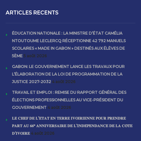
ARTICLES RECENTS
ÉDUCATION NATIONALE : LA MINISTRE D’ÉTAT CAMÉLIA
NTOUTOUME LECLERCQ RÉCEPTIONNE 42 792 MANUELS
SCOLAIRES « MADE IN GABON » DESTINÉS AUX ÉLÈVES DE
5ÈME
5 août 2026
GABON: LE GOUVERNEMENT LANCE LES TRAVAUX POUR
L’ÉLABORATION DE LA LOI DE PROGRAMMATION DE LA
JUSTICE 2027-2032
4 août 2026
TRAVAIL ET EMPLOI : REMISE DU RAPPORT GÉNÉRAL DES
ÉLECTIONS PROFESSIONNELLES AU VICE-PRÉSIDENT DU
GOUVERNEMENT
4 août 2026
𝐋𝐄 𝐂𝐇𝐄𝐅 𝐃𝐄 𝐋’𝐄́𝐓𝐀𝐓 𝐄𝐍 𝐓𝐄𝐑𝐑𝐄 𝐈𝐕𝐎𝐈𝐑𝐈𝐄𝐍𝐍𝐄 𝐏𝐎𝐔𝐑 𝐏𝐑𝐄𝐍𝐃𝐑𝐄
𝐏𝐀𝐑𝐓 𝐀𝐔 𝟔𝟔ᵉ 𝐀𝐍𝐍𝐈𝐕𝐄𝐑𝐒𝐀𝐈𝐑𝐄 𝐃𝐄 𝐋’𝐈𝐍𝐃𝐄́𝐏𝐄𝐍𝐃𝐀𝐍𝐂𝐄 𝐃𝐄 𝐋𝐀 𝐂𝐎̂𝐓𝐄
𝐃’𝐈𝐕𝐎𝐈𝐑𝐄
4 août 2026