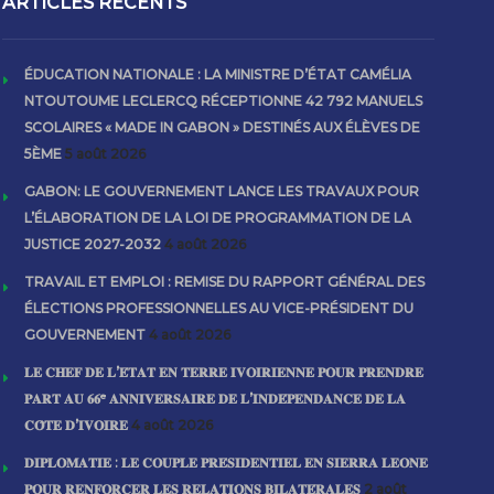
ARTICLES RECENTS
ÉDUCATION NATIONALE : LA MINISTRE D’ÉTAT CAMÉLIA
NTOUTOUME LECLERCQ RÉCEPTIONNE 42 792 MANUELS
SCOLAIRES « MADE IN GABON » DESTINÉS AUX ÉLÈVES DE
5ÈME
5 août 2026
GABON: LE GOUVERNEMENT LANCE LES TRAVAUX POUR
L’ÉLABORATION DE LA LOI DE PROGRAMMATION DE LA
JUSTICE 2027-2032
4 août 2026
TRAVAIL ET EMPLOI : REMISE DU RAPPORT GÉNÉRAL DES
ÉLECTIONS PROFESSIONNELLES AU VICE-PRÉSIDENT DU
GOUVERNEMENT
4 août 2026
𝐋𝐄 𝐂𝐇𝐄𝐅 𝐃𝐄 𝐋’𝐄́𝐓𝐀𝐓 𝐄𝐍 𝐓𝐄𝐑𝐑𝐄 𝐈𝐕𝐎𝐈𝐑𝐈𝐄𝐍𝐍𝐄 𝐏𝐎𝐔𝐑 𝐏𝐑𝐄𝐍𝐃𝐑𝐄
𝐏𝐀𝐑𝐓 𝐀𝐔 𝟔𝟔ᵉ 𝐀𝐍𝐍𝐈𝐕𝐄𝐑𝐒𝐀𝐈𝐑𝐄 𝐃𝐄 𝐋’𝐈𝐍𝐃𝐄́𝐏𝐄𝐍𝐃𝐀𝐍𝐂𝐄 𝐃𝐄 𝐋𝐀
𝐂𝐎̂𝐓𝐄 𝐃’𝐈𝐕𝐎𝐈𝐑𝐄
4 août 2026
𝐃𝐈𝐏𝐋𝐎𝐌𝐀𝐓𝐈𝐄 : 𝐋𝐄 𝐂𝐎𝐔𝐏𝐋𝐄 𝐏𝐑𝐄́𝐒𝐈𝐃𝐄𝐍𝐓𝐈𝐄𝐋 𝐄𝐍 𝐒𝐈𝐄𝐑𝐑𝐀 𝐋𝐄𝐎𝐍𝐄
𝐏𝐎𝐔𝐑 𝐑𝐄𝐍𝐅𝐎𝐑𝐂𝐄𝐑 𝐋𝐄𝐒 𝐑𝐄𝐋𝐀𝐓𝐈𝐎𝐍𝐒 𝐁𝐈𝐋𝐀𝐓𝐄́𝐑𝐀𝐋𝐄𝐒
2 août