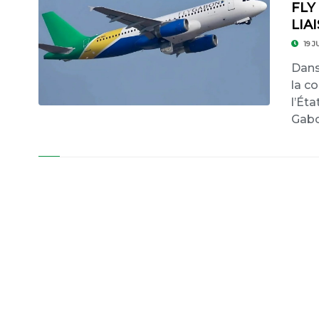
FLY
LIA
19 J
Dans
la c
l’Éta
Gabo