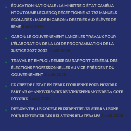
ÉDUCATION NATIONALE : LA MINISTRE D’ÉTAT CAMÉLIA
NTOUTOUME LECLERCQ RÉCEPTIONNE 42 792 MANUELS
SCOLAIRES « MADE IN GABON » DESTINÉS AUX ÉLÈVES DE
5ÈME
5 août 2026
GABON: LE GOUVERNEMENT LANCE LES TRAVAUX POUR
L’ÉLABORATION DE LA LOI DE PROGRAMMATION DE LA
JUSTICE 2027-2032
4 août 2026
TRAVAIL ET EMPLOI : REMISE DU RAPPORT GÉNÉRAL DES
ÉLECTIONS PROFESSIONNELLES AU VICE-PRÉSIDENT DU
GOUVERNEMENT
4 août 2026
𝐋𝐄 𝐂𝐇𝐄𝐅 𝐃𝐄 𝐋’𝐄́𝐓𝐀𝐓 𝐄𝐍 𝐓𝐄𝐑𝐑𝐄 𝐈𝐕𝐎𝐈𝐑𝐈𝐄𝐍𝐍𝐄 𝐏𝐎𝐔𝐑 𝐏𝐑𝐄𝐍𝐃𝐑𝐄
𝐏𝐀𝐑𝐓 𝐀𝐔 𝟔𝟔ᵉ 𝐀𝐍𝐍𝐈𝐕𝐄𝐑𝐒𝐀𝐈𝐑𝐄 𝐃𝐄 𝐋’𝐈𝐍𝐃𝐄́𝐏𝐄𝐍𝐃𝐀𝐍𝐂𝐄 𝐃𝐄 𝐋𝐀 𝐂𝐎̂𝐓𝐄
𝐃’𝐈𝐕𝐎𝐈𝐑𝐄
4 août 2026
𝐃𝐈𝐏𝐋𝐎𝐌𝐀𝐓𝐈𝐄 : 𝐋𝐄 𝐂𝐎𝐔𝐏𝐋𝐄 𝐏𝐑𝐄́𝐒𝐈𝐃𝐄𝐍𝐓𝐈𝐄𝐋 𝐄𝐍 𝐒𝐈𝐄𝐑𝐑𝐀 𝐋𝐄𝐎𝐍𝐄
𝐏𝐎𝐔𝐑 𝐑𝐄𝐍𝐅𝐎𝐑𝐂𝐄𝐑 𝐋𝐄𝐒 𝐑𝐄𝐋𝐀𝐓𝐈𝐎𝐍𝐒 𝐁𝐈𝐋𝐀𝐓𝐄́𝐑𝐀𝐋𝐄𝐒
2 août 2026